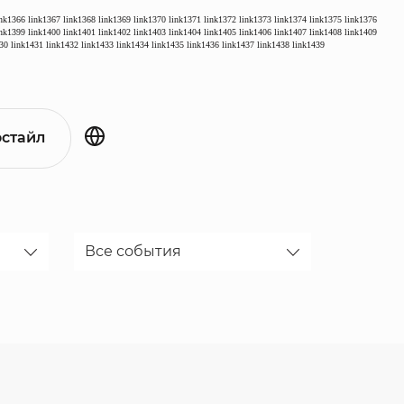
ink1366
link1367
link1368
link1369
link1370
link1371
link1372
link1373
link1374
link1375
link1376
ink1399
link1400
link1401
link1402
link1403
link1404
link1405
link1406
link1407
link1408
link1409
30
link1431
link1432
link1433
link1434
link1435
link1436
link1437
link1438
link1439
стайл
Все события