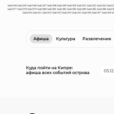
link1344
link1345
link1346
link1347
link1348
link1349
link1350
link1351
link1352
link1353
link13
link1377
link1378
link1379
link1380
link1381
link1382
link1383
link1384
link1385
link1386
link13
link1410
link1411
link1412
link1413
link1414
link1415
link1416
link1417
link1418
l
Афиша
Культура
Развлечения
Куда пойти на Кипре:
афиша всех событий острова