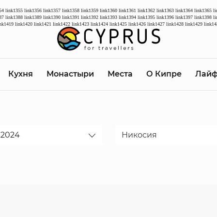
54
link1355
link1356
link1357
link1358
link1359
link1360
link1361
link1362
link1363
link1364
link1365
l
87
link1388
link1389
link1390
link1391
link1392
link1393
link1394
link1395
link1396
link1397
link1398
l
ink1419
link1420
link1421
link1422
link1423
link1424
link1425
link1426
link1427
link1428
link1429
link14
Кухня
Монастыри
Места
О Кипре
Лайф
Дата
Никосия