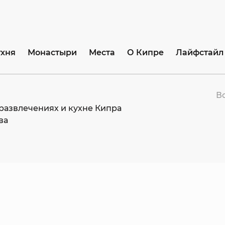
ухня
Монастыри
Места
О Кипре
Лайфстайл
В
развлечениях и кухне Кипра
ва