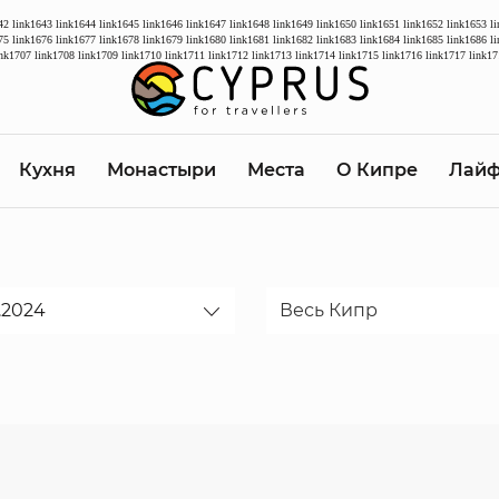
42
link1643
link1644
link1645
link1646
link1647
link1648
link1649
link1650
link1651
link1652
link1653
l
75
link1676
link1677
link1678
link1679
link1680
link1681
link1682
link1683
link1684
link1685
link1686
l
ink1707
link1708
link1709
link1710
link1711
link1712
link1713
link1714
link1715
link1716
link1717
link17
Кухня
Монастыри
Места
О Кипре
Лайф
Дата
Весь Кипр