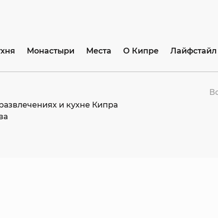
ухня
Монастыри
Места
О Кипре
Лайфстайл
В
развлечениях и кухне Кипра
ва