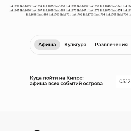
link1632
link1633
link1634
link1635
link1636
link1637
link1638
link1639
link1640
link1641
link16
link1665
link1666
link1667
link1668
link1669
link1670
link1671
link1672
link1673
link1674
link16
link1698
link1699
link1700
link1701
link1702
link1703
link1704
link1705
link1706
l
Афиша
Культура
Развлечения
Куда пойти на Кипре:
афиша всех событий острова