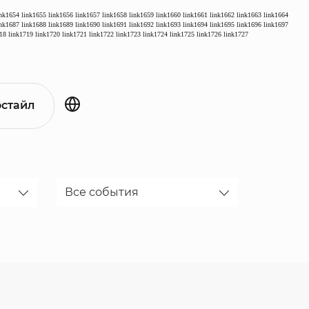
ink1654
link1655
link1656
link1657
link1658
link1659
link1660
link1661
link1662
link1663
link1664
ink1687
link1688
link1689
link1690
link1691
link1692
link1693
link1694
link1695
link1696
link1697
18
link1719
link1720
link1721
link1722
link1723
link1724
link1725
link1726
link1727
стайл
Все события