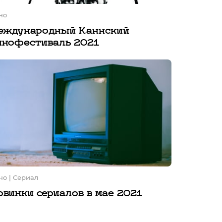
но
еждународный Каннский
инофестиваль 2021
но
| Сериал
овинки сериалов в мае 2021