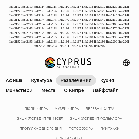
link2112
link2113
link2114
link2115
link2116
link2117
link2118
link2119
link2120
link2121
link2122
link2123
link2124
link2125
link2126
link2127
link2128
link2129
link2130
link2131
link2132
link2133
link2134
link2135
link2136
link2137
link2138
link2139
link2140
link2141
link2142
link2143
link2144
link2145
link2146
link2147
link2148
link2149
link2150
link2151
link2152
link2153
link2154
link2155
link2156
link2157
link2158
link2159
link2160
link2161
link2162
link2163
link2164
link2165
link2166
link2167
link2168
link2169
link2170
link2171
link2172
link2173
link2174
link2175
link2176
link2177
link2178
link2179
link2180
link2181
link2182
link2183
link2184
link2185
link2186
link2187
link2188
link2189
link2190
link2191
link2192
link2193
link2194
link2195
link2196
link2197
link2198
link2199
link2200
link2201
link2202
link2203
link2204
link2205
link2206
link2207
Афиша
Культура
Развлечения
Кухня
Монастыри
Места
О Кипре
Лайфстайл
ЛЮДИ КИПРА
МУЗЕИ КИПРА
ДЕРЕВНИ КИПРА
ЭНЦИКЛОПЕДИЯ РЕМЕСЕЛ
ЭНЦИКЛОПЕДИЯ ФОЛЬКЛОРА
ПРОГУЛКА ОДНОГО ДНЯ
ФОТООБЗОРЫ
ЛАЙФХАКИ
ЛИЧНЫЙ ОПЫТ