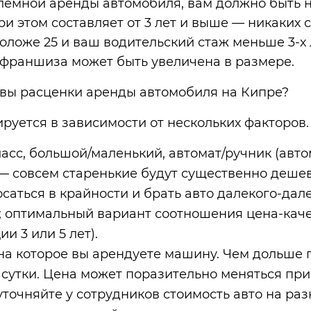
емной аренды автомобиля, вам должно быть не
ри этом составляет от 3 лет и выше — никаких
оложе 25 и ваш водительский стаж меньше 3-х 
 франшиза может быть увеличена в размере.
вы расценки аренды автомобиля на Кипре?
руется в зависимости от нескольких факторов.
сс, большой/маленький, автомат/ручник (автом
— совсем старенькие будут существенно дешев
осаться в крайности и брать авто далекого-дал
е; оптимальный вариант соотношения цена-кач
и 3 или 5 лет).
 на которое вы арендуете машину. Чем дольше
 сутки. Цена может поразительно меняться при
уточняйте у сотрудников стоимость авто на раз