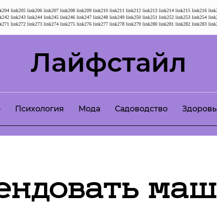
nk204
link205
link206
link207
link208
link209
link210
link211
link212
link213
link214
link215
link216
link
nk242
link243
link244
link245
link246
link247
link248
link249
link250
link251
link252
link253
link254
link
nk271
link272
link273
link274
link275
link276
link277
link278
link279
link280
link281
link282
link283
link
Лайфстайл
о
Психология
Мода
Садоводство
Здоровь
ендовать маш