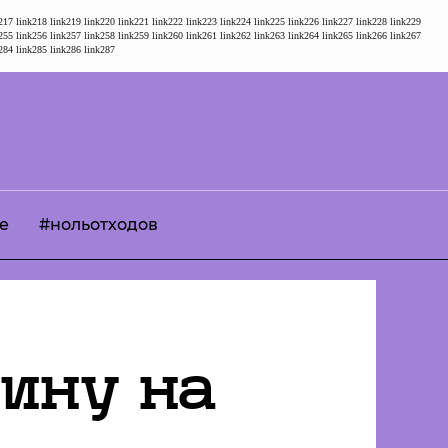
217
link218
link219
link220
link221
link222
link223
link224
link225
link226
link227
link228
link229
255
link256
link257
link258
link259
link260
link261
link262
link263
link264
link265
link266
link267
284
link285
link286
link287
е
#нольотходов
ину на