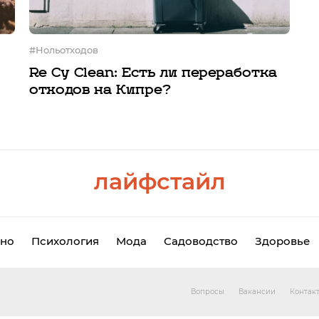
#нольотходов
Re Cy Clean: Есть ли переработка
отходов на Кипре?
лайфстайл
но
Психология
Мода
Садоводство
Здоровье
Вопросы
Вакансии
Контак