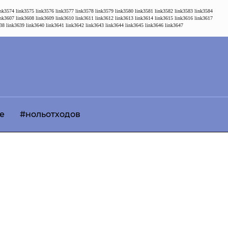
ink3574
link3575
link3576
link3577
link3578
link3579
link3580
link3581
link3582
link3583
link3584
ink3607
link3608
link3609
link3610
link3611
link3612
link3613
link3614
link3615
link3616
link3617
38
link3639
link3640
link3641
link3642
link3643
link3644
link3645
link3646
link3647
е
#нольотходов