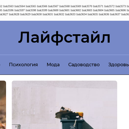
62
link3563
link3564
link3565
link3566
link3567
link3568
link3569
link3570
link3571
link3572
link3573
l
95
link3596
link3597
link3598
link3599
link3600
link3601
link3602
link3603
link3604
link3605
link3606
l
ink3627
link3628
link3629
link3630
link3631
link3632
link3633
link3634
link3635
link3636
link3637
link36
Лайфстайл
о
Психология
Мода
Садоводство
Здоровь