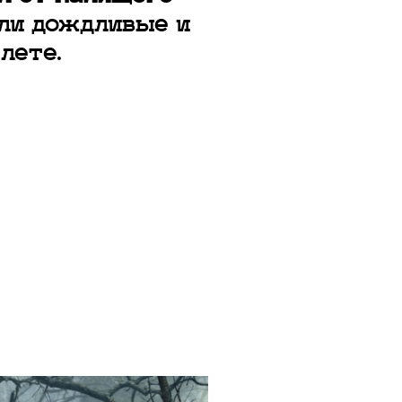
али дождливые и
лете.