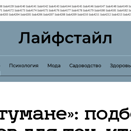
38
link4139
link4140
link4141
link4142
link4143
link4144
link4145
link4146
link4147
link4148
link4149
l
71
link4172
link4173
link4174
link4175
link4176
link4177
link4178
link4179
link4180
link4181
link4182
l
ink4203
link4204
link4205
link4206
link4207
link4208
link4209
link4210
link4211
link4212
link4213
link42
Лайфстайл
о
Психология
Мода
Садоводство
Здоровь
 тумане»: под