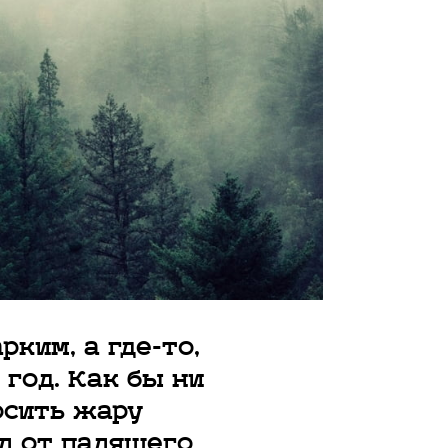
ким, а где-то,
 год. Как бы ни
осить жару
ал от палящего