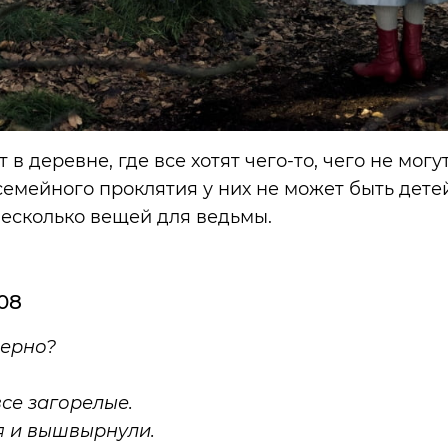
 в деревне, где все хотят чего-то, чего не мог
 семейного проклятия у них не может быть дет
несколько вещей для ведьмы.
008
верно?
все загорелые.
ня и вышвырнули.