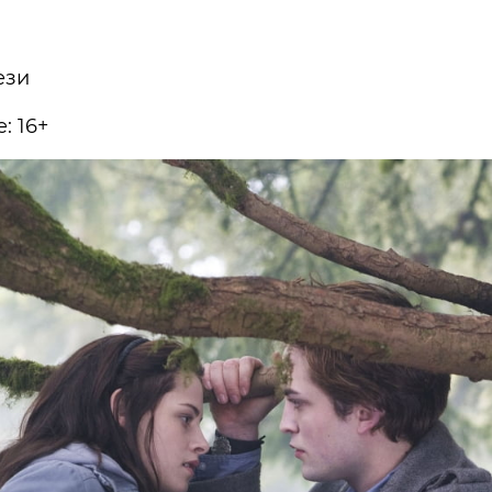
ези
: 16+