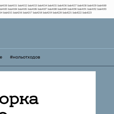
ink4150
link4151
link4152
link4153
link4154
link4155
link4156
link4157
link4158
link4159
link4160
ink4183
link4184
link4185
link4186
link4187
link4188
link4189
link4190
link4191
link4192
link4193
14
link4215
link4216
link4217
link4218
link4219
link4220
link4221
link4222
link4223
е
#нольотходов
борка