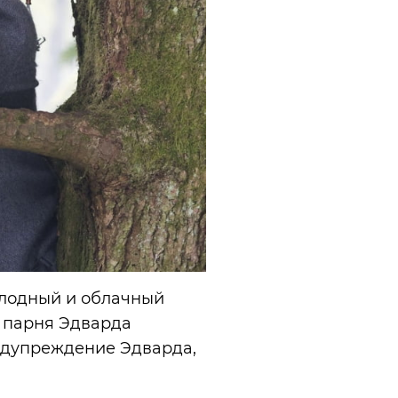
олодный и облачный
о парня Эдварда
редупреждение Эдварда,