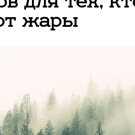
в для тех, кт
от жары