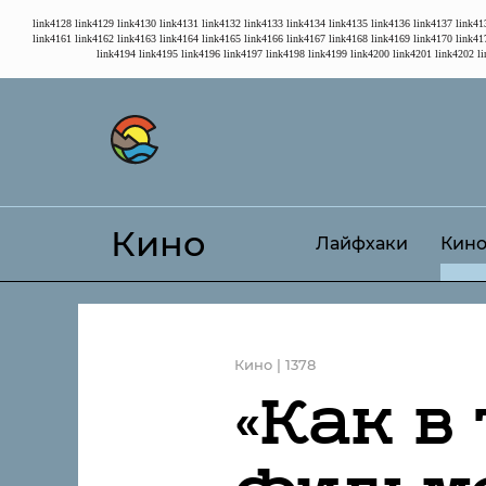
link4128
link4129
link4130
link4131
link4132
link4133
link4134
link4135
link4136
link4137
link41
link4161
link4162
link4163
link4164
link4165
link4166
link4167
link4168
link4169
link4170
link41
link4194
link4195
link4196
link4197
link4198
link4199
link4200
link4201
link4202
l
Кино
Лайфхаки
Кин
Кино | 1378
«Как в