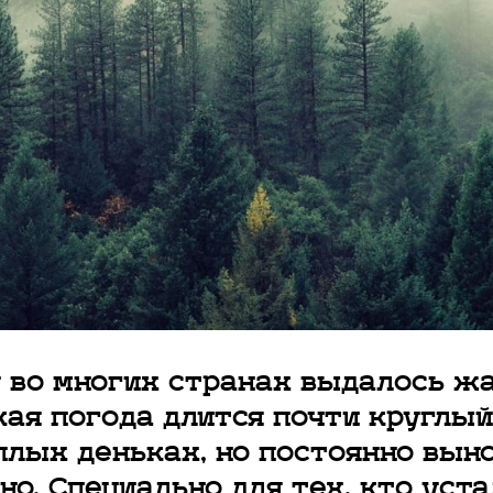
 во многих странах выдалось жар
кая погода длится почти круглый
плых деньках, но постоянно вын
но. Специально для тех, кто уст