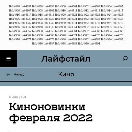
link4896
link4897
link4898
link4899
link4900
link4901
link4902
link4903
link4904
link4905
link4906
link4907
link4908
link4909
link4910
link4911
link4912
link4913
link4914
link4915
link4916
link4917
link4918
link4919
link4920
link4921
link4922
link4923
link4924
link4925
link4926
link4927
link4928
link4929
link4930
link4931
link4932
link4933
link4934
link4935
link4936
link4937
link4938
link4939
link4940
link4941
link4942
link4943
link4944
link4945
link4946
link4947
link4948
link4949
link4950
link4951
link4952
link4953
link4954
link4955
link4956
link4957
link4958
link4959
link4960
link4961
link4962
link4963
link4964
link4965
link4966
link4967
link4968
link4969
link4970
link4971
link4972
link4973
link4974
link4975
link4976
link4977
link4978
link4979
link4980
link4981
link4982
link4983
link4984
link4985
link4986
link4987
link4988
link4989
link4990
link4991
Лайфстайл
Кино
Назад
Кино | 1311
Киноновинки
февраля 2022