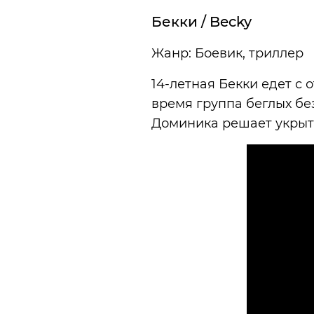
Бекки / Becky
Жанр: Боевик, триллер
14-летная Бекки едет с 
время группа беглых б
Доминика решает укрыть