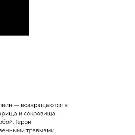
елвин — возвращаются в
варища и сокровища,
обой. Герои
твенными травмами,