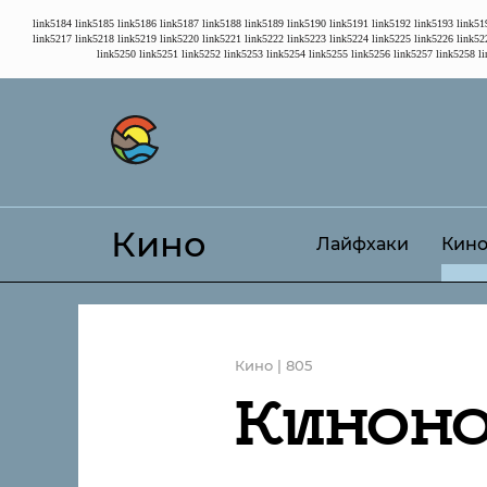
link5184
link5185
link5186
link5187
link5188
link5189
link5190
link5191
link5192
link5193
link51
link5217
link5218
link5219
link5220
link5221
link5222
link5223
link5224
link5225
link5226
link52
link5250
link5251
link5252
link5253
link5254
link5255
link5256
link5257
link5258
l
Кино
Лайфхаки
Кин
Кино | 805
Кинон