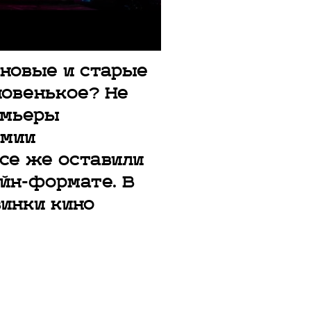
 новые и старые
овенькое? Не
емьеры
емии
се же оставили
йн-формате. В
винки кино