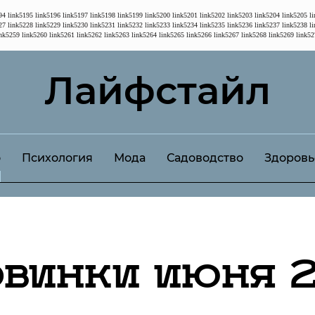
94
link5195
link5196
link5197
link5198
link5199
link5200
link5201
link5202
link5203
link5204
link5205
l
27
link5228
link5229
link5230
link5231
link5232
link5233
link5234
link5235
link5236
link5237
link5238
l
ink5259
link5260
link5261
link5262
link5263
link5264
link5265
link5266
link5267
link5268
link5269
link52
Лайфстайл
о
Психология
Мода
Садоводство
Здоровь
овинки июня 