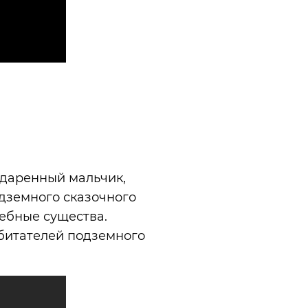
одаренный мальчик,
дземного сказочного
шебные существа.
обитателей подземного