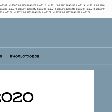
ink5206
link5207
link5208
link5209
link5210
link5211
link5212
link5213
link5214
link5215
link5216
ink5239
link5240
link5241
link5242
link5243
link5244
link5245
link5246
link5247
link5248
link5249
70
link5271
link5272
link5273
link5274
link5275
link5276
link5277
link5278
link5279
е
#нольотходов
2020