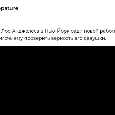
epature
из Лос-Анджелеса в Нью-Йорк ради новой работ
мочь ему проверить верность его девушки.