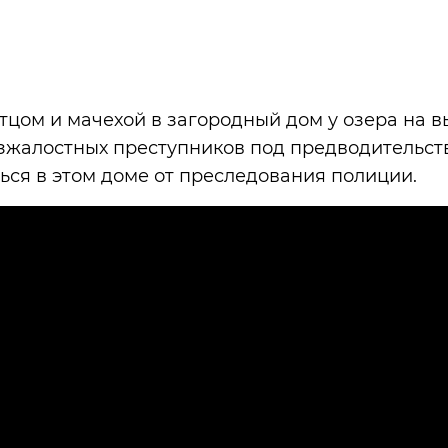
отцом и мачехой в загородный дом у озера на 
езжалостных преступников под предводительст
ся в этом доме от преследования полиции.