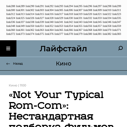
link288
link289
link290
link291
link292
link293
link294
link295
link296
link297
link298
link299
link300
link301
link302
link303
link304
link305
link306
link307
link308
link309
link310
link311
link312
link313
link314
link315
link316
link317
link318
link319
link320
link321
link322
link323
link324
link325
link326
link327
link328
link329
link330
link331
link332
link333
link334
link335
link336
link337
link338
link339
link340
link341
link342
link343
link344
link345
link346
link347
link348
link349
link350
link351
link352
link353
link354
link355
link356
link357
link358
link359
link360
link361
link362
link363
link364
link365
link366
link367
link368
link369
link370
link371
link372
link373
link374
link375
link376
link377
link378
link379
link380
link381
link382
link383
Лайфстайл
Кино
Назад
Кино | 1100
«Not Your Typical
Rom-Com»:
Нестандартная