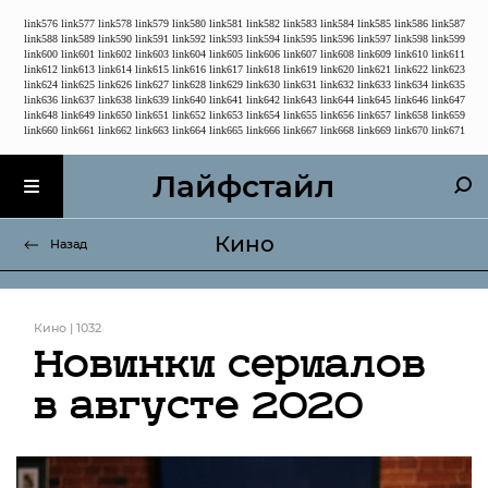
link576
link577
link578
link579
link580
link581
link582
link583
link584
link585
link586
link587
link588
link589
link590
link591
link592
link593
link594
link595
link596
link597
link598
link599
link600
link601
link602
link603
link604
link605
link606
link607
link608
link609
link610
link611
link612
link613
link614
link615
link616
link617
link618
link619
link620
link621
link622
link623
link624
link625
link626
link627
link628
link629
link630
link631
link632
link633
link634
link635
link636
link637
link638
link639
link640
link641
link642
link643
link644
link645
link646
link647
link648
link649
link650
link651
link652
link653
link654
link655
link656
link657
link658
link659
link660
link661
link662
link663
link664
link665
link666
link667
link668
link669
link670
link671
Лайфстайл
Кино
Назад
Кино | 1032
Новинки сериалов
в августе 2020