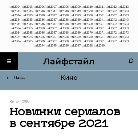
link2304
link2305
link2306
link2307
link2308
link2309
link2310
link2311
link2312
link2313
link2314
link2315
link2316
link2317
link2318
link2319
link2320
link2321
link2322
link2323
link2324
link2325
link2326
link2327
link2328
link2329
link2330
link2331
link2332
link2333
link2334
link2335
link2336
link2337
link2338
link2339
link2340
link2341
link2342
link2343
link2344
link2345
link2346
link2347
link2348
link2349
link2350
link2351
link2352
link2353
link2354
link2355
link2356
link2357
link2358
link2359
link2360
link2361
link2362
link2363
link2364
link2365
link2366
link2367
link2368
link2369
link2370
link2371
link2372
link2373
link2374
link2375
link2376
link2377
link2378
link2379
link2380
link2381
link2382
link2383
link2384
link2385
link2386
link2387
link2388
link2389
link2390
link2391
link2392
link2393
link2394
link2395
link2396
link2397
link2398
link2399
Лайфстайл
Кино
Назад
Кино | 1086
Новинки сериалов
в сентябре 2021