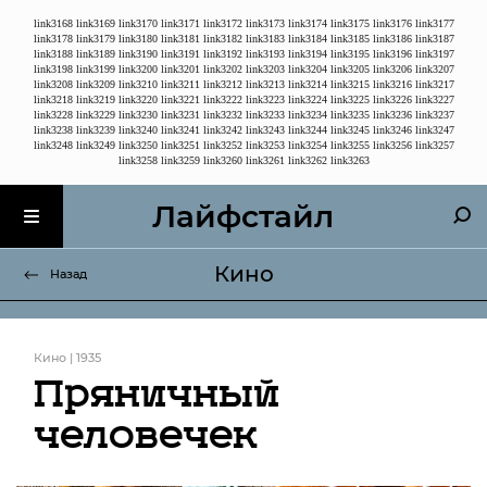
link3168
link3169
link3170
link3171
link3172
link3173
link3174
link3175
link3176
link3177
link3178
link3179
link3180
link3181
link3182
link3183
link3184
link3185
link3186
link3187
link3188
link3189
link3190
link3191
link3192
link3193
link3194
link3195
link3196
link3197
link3198
link3199
link3200
link3201
link3202
link3203
link3204
link3205
link3206
link3207
link3208
link3209
link3210
link3211
link3212
link3213
link3214
link3215
link3216
link3217
link3218
link3219
link3220
link3221
link3222
link3223
link3224
link3225
link3226
link3227
link3228
link3229
link3230
link3231
link3232
link3233
link3234
link3235
link3236
link3237
link3238
link3239
link3240
link3241
link3242
link3243
link3244
link3245
link3246
link3247
link3248
link3249
link3250
link3251
link3252
link3253
link3254
link3255
link3256
link3257
link3258
link3259
link3260
link3261
link3262
link3263
Лайфстайл
Кино
Назад
Кино | 1935
Пряничный
человечек