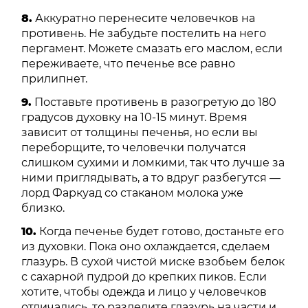
8.
Аккуратно перенесите человечков на
противень. Не забудьте постелить на него
пергамент. Можете смазать его маслом, если
переживаете, что печенье все равно
прилипнет.
9.
Поставьте противень в разогретую до 180
градусов духовку на 10-15 минут. Время
зависит от толщины печенья, но если вы
переборщите, то человечки получатся
слишком сухими и ломкими, так что лучше за
ними приглядывать, а то вдруг разбегутся —
лорд Фаркуад со стаканом молока уже
близко.
10.
Когда печенье будет готово, достаньте его
из духовки. Пока оно охлаждается, сделаем
глазурь. В сухой чистой миске взобьем белок
с сахарной пудрой до крепких пиков. Если
хотите, чтобы одежда и лицо у человечков
отличались, то разделите глазурь на части и