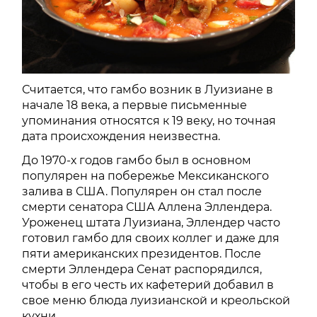
Считается, что гамбо возник в Луизиане в
начале 18 века, а первые письменные
упоминания относятся к 19 веку, но точная
дата происхождения неизвестна.
До 1970-х годов гамбо был в основном
популярен на побережье Мексиканского
залива в США. Популярен он стал после
смерти сенатора США Аллена Эллендера.
Уроженец штата Луизиана, Эллендер часто
готовил гамбо для своих коллег и даже для
пяти американских президентов. После
смерти Эллендера Сенат распорядился,
чтобы в его честь их кафетерий добавил в
свое меню блюда луизианской и креольской
кухни.