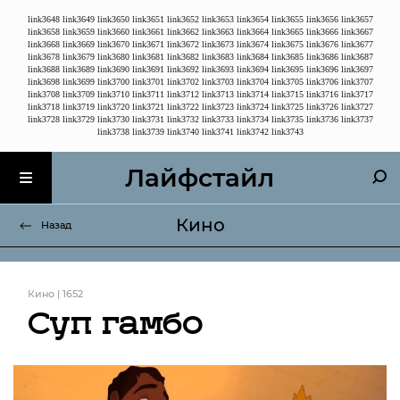
link3648
link3649
link3650
link3651
link3652
link3653
link3654
link3655
link3656
link3657
link3658
link3659
link3660
link3661
link3662
link3663
link3664
link3665
link3666
link3667
link3668
link3669
link3670
link3671
link3672
link3673
link3674
link3675
link3676
link3677
link3678
link3679
link3680
link3681
link3682
link3683
link3684
link3685
link3686
link3687
link3688
link3689
link3690
link3691
link3692
link3693
link3694
link3695
link3696
link3697
link3698
link3699
link3700
link3701
link3702
link3703
link3704
link3705
link3706
link3707
link3708
link3709
link3710
link3711
link3712
link3713
link3714
link3715
link3716
link3717
link3718
link3719
link3720
link3721
link3722
link3723
link3724
link3725
link3726
link3727
link3728
link3729
link3730
link3731
link3732
link3733
link3734
link3735
link3736
link3737
link3738
link3739
link3740
link3741
link3742
link3743
Лайфстайл
Кино
Назад
Кино | 1652
Суп гамбо