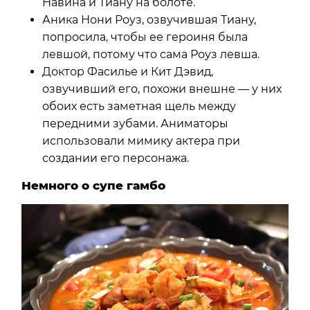
Навина и Тиану на болоте.
Аника Нони Роуз, озвучившая Тиану,
попросила, чтобы ее героиня была
левшой, потому что сама Роуз левша.
Доктор Фасилье и Кит Дэвид,
озвучивший его, похожи внешне — у них
обоих есть заметная щель между
передними зубами. Аниматоры
использовали мимику актера при
создании его персонажа.
Немного о супе гамбо