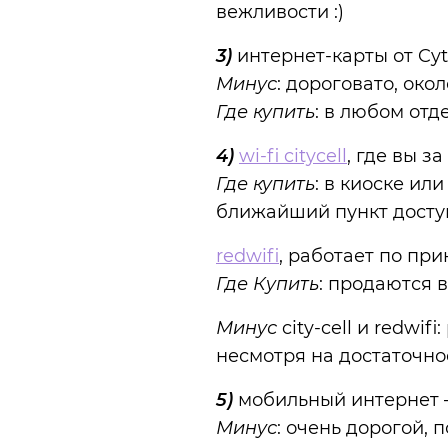
вежливости :)
3)
интернет-карты от Cy
Минус
: дороговато, окол
Где купить
: в любом отд
4)
wi-fi citycell
, где вы з
Где купить
: в киоске ил
ближайший пункт досту
redwifi
, работает по при
Где Купить
: продаются в
Минус
city-cell и redwifi
несмотря на достаточн
5)
мобильный интернет —
Минус
: очень дорогой,