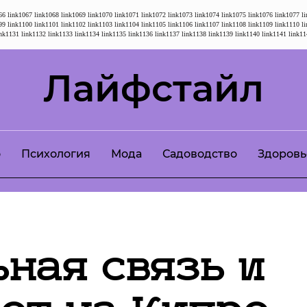
66
link1067
link1068
link1069
link1070
link1071
link1072
link1073
link1074
link1075
link1076
link1077
l
99
link1100
link1101
link1102
link1103
link1104
link1105
link1106
link1107
link1108
link1109
link1110
l
ink1131
link1132
link1133
link1134
link1135
link1136
link1137
link1138
link1139
link1140
link1141
link11
Лайфстайл
о
Психология
Мода
Садоводство
Здоровь
ная связь и