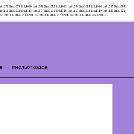
ink1078
link1079
link1080
link1081
link1082
link1083
link1084
link1085
link1086
link1087
link1088
ink1111
link1112
link1113
link1114
link1115
link1116
link1117
link1118
link1119
link1120
link1121
42
link1143
link1144
link1145
link1146
link1147
link1148
link1149
link1150
link1151
е
#нольотходов