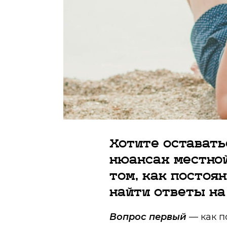
Хотите оставатьс
нюансах местной
том, как постоя
найти ответы на
Вопрос первый
— как п