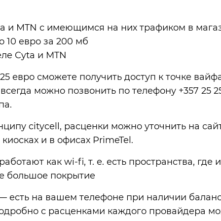
ta и MTN с имеющимся на них трафиком в мага
о 10 евро за 200 мб
еле Cyta и MTN
а 25 евро сможете получить доступ к точке вайфая
и всегда можно позвонить по телефону +357 25 25
па.
нципу citycell, расценки можно уточнить на сайт
 киосках и в офисах PrimeTel.
: работают как wi-fi, т. е. есть пространства, где
ое большое покрытие
 есть на вашем телефоне при наличии балан
 подробно с расценками каждого провайдера м