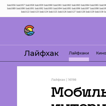
link1056
link1057
link1058
link1059
link1060
link1061
link1062
link1063
link1064
link1065
link10
link1089
link1090
link1091
link1092
link1093
link1094
link1095
link1096
link1097
link1098
link10
link1122
link1123
link1124
link1125
link1126
link1127
link1128
link1129
link1130
l
Лайфхак
Лайфхаки
Кин
Лайфхак | 16198
Мобиль