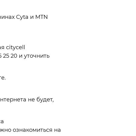
зинах Cyta и MTN
 citycell
 25 20 и уточнить
е.
 интернета не будет,
са
ожно ознакомиться на