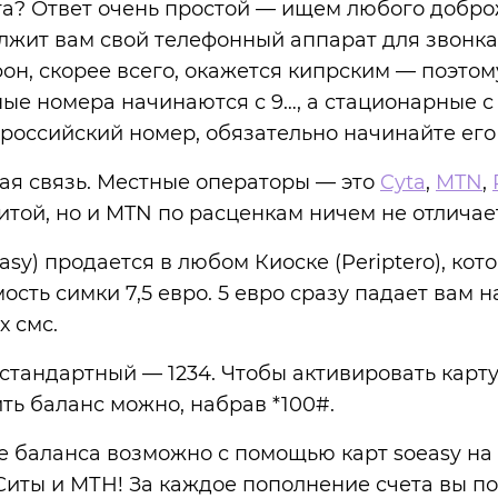
а? Ответ очень простой — ищем любого добро
лжит вам свой телефонный аппарат для звонка
фон, скорее всего, окажется кипрским — поэто
ые номера начинаются с 9…, а стационарные с
российский номер, обязательно начинайте его 
ая связь. Местные операторы — это
Cyta
,
MTN
,
итой, но и MTN по расценкам ничем не отличае
asy) продается в любом Киоске (Periptero), кот
ость симки 7,5 евро. 5 евро сразу падает вам н
х смс.
 стандартный — 1234. Чтобы активировать карт
ть баланс можно, набрав *100#.
аланса возможно с помощью карт soeasy на 5, 
иты и МТН! За каждое пополнение счета вы по