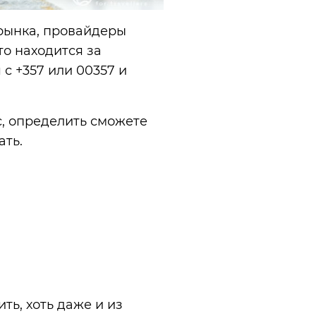
 рынка, провайдеры
то находится за
с +357 или 00357 и
с, определить сможете
ать.
ть, хоть даже и из