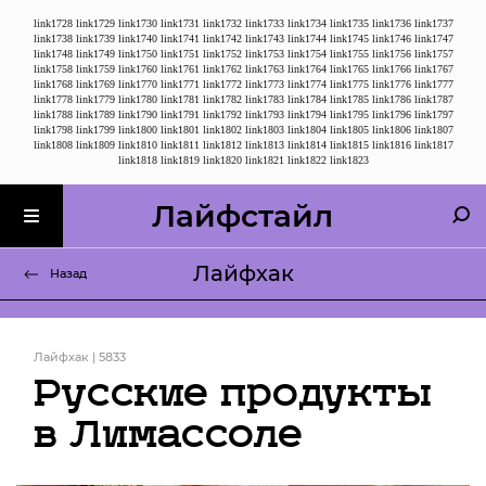
link1728
link1729
link1730
link1731
link1732
link1733
link1734
link1735
link1736
link1737
link1738
link1739
link1740
link1741
link1742
link1743
link1744
link1745
link1746
link1747
link1748
link1749
link1750
link1751
link1752
link1753
link1754
link1755
link1756
link1757
link1758
link1759
link1760
link1761
link1762
link1763
link1764
link1765
link1766
link1767
link1768
link1769
link1770
link1771
link1772
link1773
link1774
link1775
link1776
link1777
link1778
link1779
link1780
link1781
link1782
link1783
link1784
link1785
link1786
link1787
link1788
link1789
link1790
link1791
link1792
link1793
link1794
link1795
link1796
link1797
link1798
link1799
link1800
link1801
link1802
link1803
link1804
link1805
link1806
link1807
link1808
link1809
link1810
link1811
link1812
link1813
link1814
link1815
link1816
link1817
link1818
link1819
link1820
link1821
link1822
link1823
Лайфстайл
Лайфхак
Назад
Лайфхак | 5833
Русские продукты
в Лимассоле