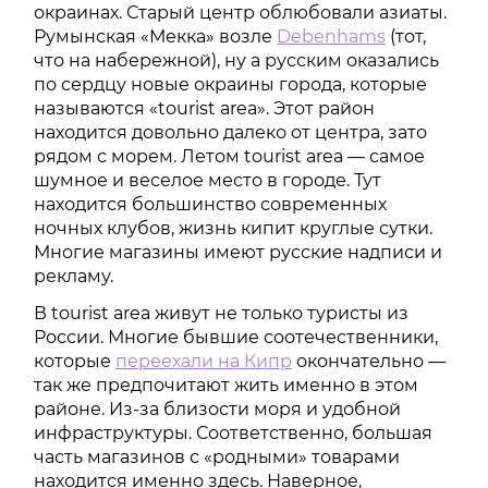
окраинах. Старый центр облюбовали азиаты.
Румынская «Мекка» возле
Debenhams
(тот,
что на набережной), ну а русским оказались
по сердцу новые окраины города, которые
называются «tourist area». Этот район
находится довольно далеко от центра, зато
рядом с морем. Летом tourist area — самое
шумное и веселое место в городе. Тут
находится большинство современных
ночных клубов, жизнь кипит круглые сутки.
Многие магазины имеют русские надписи и
рекламу.
В tourist area живут не только туристы из
России. Многие бывшие соотечественники,
которые
переехали на Кипр
окончательно —
так же предпочитают жить именно в этом
районе. Из-за близости моря и удобной
инфраструктуры. Соответственно, большая
часть магазинов с «родными» товарами
находится именно здесь. Наверное,