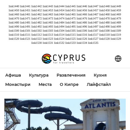
link1440
link1441
link1442
link1443
link1444
link1445
link1446
link1447
link1448
link1449
link1450
link1451
link1452
link1453
link1454
link1455
link1456
link1457
link1458
link1459
link1460
link1461
link1462
link1463
link1464
link1465
link1466
link1467
link1468
link1469
link1470
link1471
link1472
link1473
link1474
link1475
link1476
link1477
link1478
link1479
link1480
link1481
link1482
link1483
link1484
link1485
link1486
link1487
link1488
link1489
link1490
link1491
link1492
link1493
link1494
link1495
link1496
link1497
link1498
link1499
link1500
link1501
link1502
link1503
link1504
link1505
link1506
link1507
link1508
link1509
link1510
link1511
link1512
link1513
link1514
link1515
link1516
link1517
link1518
link1519
link1520
link1521
link1522
link1523
link1524
link1525
link1526
link1527
link1528
link1529
link1530
link1531
link1532
link1533
link1534
link1535
Афиша
Культура
Развлечения
Кухня
Монастыри
Места
О Кипре
Лайфстайл