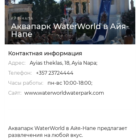
АЙЯ-НАПА
Аквапарк WaterWorld в Айя-
Напе
Контактная информация
Адрес:
Ayias theklas, 18, Ayia Napa;
Телефон:
+357 23724444
Часы работы:
пн-вс 10:00-18:00;
Сайт:
www.waterworldwaterpark.com
Аквапарк WaterWorld в Айя-Напе предлагает
развлечения на любой вкус.