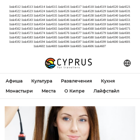
link4512
link4513
link4514
link4515
link4516
link4517
link4518
link4519
link4520
link4521
link4522
link4523
link4524
link4525
link4526
link4527
link4528
link4529
link4530
link4531
link4532
link4533
link4534
link4535
link4536
link4537
link4538
link4539
link4540
link4541
link4542
link4543
link4544
link4545
link4546
link4547
link4548
link4549
link4550
link4551
link4552
link4553
link4554
link4555
link4556
link4557
link4558
link4559
link4560
link4561
link4562
link4563
link4564
link4565
link4566
link4567
link4568
link4569
link4570
link4571
link4572
link4573
link4574
link4575
link4576
link4577
link4578
link4579
link4580
link4581
link4582
link4583
link4584
link4585
link4586
link4587
link4588
link4589
link4590
link4591
link4592
link4593
link4594
link4595
link4596
link4597
link4598
link4599
link4600
link4601
link4602
link4603
link4604
link4605
link4606
link4607
Афиша
Культура
Развлечения
Кухня
Монастыри
Места
О Кипре
Лайфстайл