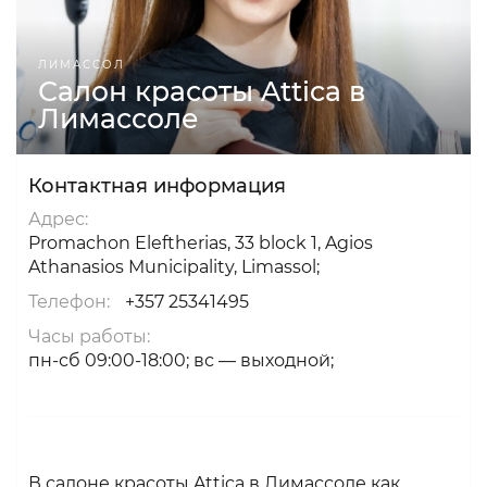
ЛИМАССОЛ
Салон красоты Attica в
Лимассоле
Контактная информация
Адрес:
Promachon Eleftherias, 33 block 1, Agios
Athanasios Municipality, Limassol;
Телефон:
+357 25341495
Часы работы:
пн-сб 09:00-18:00; вс — выходной;
В салоне красоты Attica в Лимассоле как