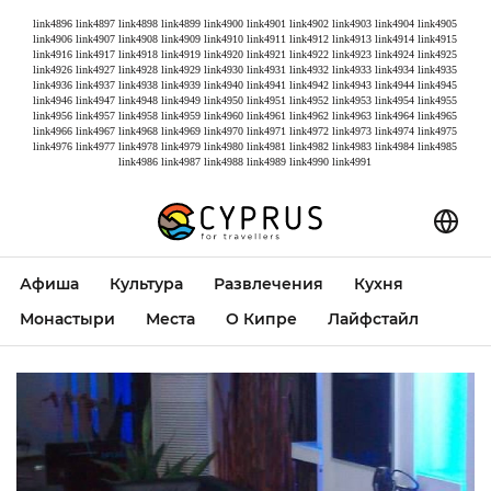
link4896
link4897
link4898
link4899
link4900
link4901
link4902
link4903
link4904
link4905
link4906
link4907
link4908
link4909
link4910
link4911
link4912
link4913
link4914
link4915
link4916
link4917
link4918
link4919
link4920
link4921
link4922
link4923
link4924
link4925
link4926
link4927
link4928
link4929
link4930
link4931
link4932
link4933
link4934
link4935
link4936
link4937
link4938
link4939
link4940
link4941
link4942
link4943
link4944
link4945
link4946
link4947
link4948
link4949
link4950
link4951
link4952
link4953
link4954
link4955
link4956
link4957
link4958
link4959
link4960
link4961
link4962
link4963
link4964
link4965
link4966
link4967
link4968
link4969
link4970
link4971
link4972
link4973
link4974
link4975
link4976
link4977
link4978
link4979
link4980
link4981
link4982
link4983
link4984
link4985
link4986
link4987
link4988
link4989
link4990
link4991
Афиша
Культура
Развлечения
Кухня
Монастыри
Места
О Кипре
Лайфстайл