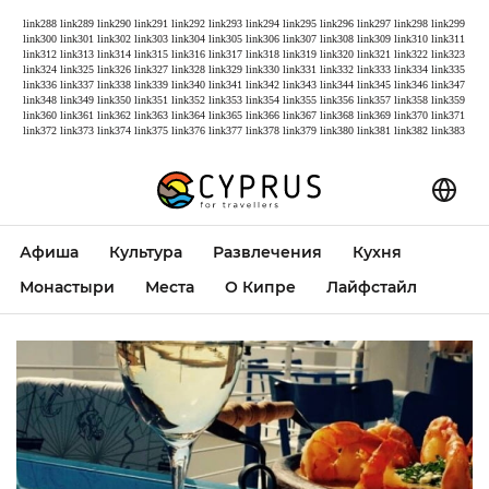
link288
link289
link290
link291
link292
link293
link294
link295
link296
link297
link298
link299
link300
link301
link302
link303
link304
link305
link306
link307
link308
link309
link310
link311
link312
link313
link314
link315
link316
link317
link318
link319
link320
link321
link322
link323
link324
link325
link326
link327
link328
link329
link330
link331
link332
link333
link334
link335
link336
link337
link338
link339
link340
link341
link342
link343
link344
link345
link346
link347
link348
link349
link350
link351
link352
link353
link354
link355
link356
link357
link358
link359
link360
link361
link362
link363
link364
link365
link366
link367
link368
link369
link370
link371
link372
link373
link374
link375
link376
link377
link378
link379
link380
link381
link382
link383
Афиша
Культура
Развлечения
Кухня
Монастыри
Места
О Кипре
Лайфстайл