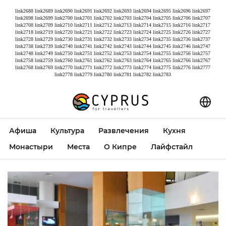
link2688
link2689
link2690
link2691
link2692
link2693
link2694
link2695
link2696
link2697
link2698
link2699
link2700
link2701
link2702
link2703
link2704
link2705
link2706
link2707
link2708
link2709
link2710
link2711
link2712
link2713
link2714
link2715
link2716
link2717
link2718
link2719
link2720
link2721
link2722
link2723
link2724
link2725
link2726
link2727
link2728
link2729
link2730
link2731
link2732
link2733
link2734
link2735
link2736
link2737
link2738
link2739
link2740
link2741
link2742
link2743
link2744
link2745
link2746
link2747
link2748
link2749
link2750
link2751
link2752
link2753
link2754
link2755
link2756
link2757
link2758
link2759
link2760
link2761
link2762
link2763
link2764
link2765
link2766
link2767
link2768
link2769
link2770
link2771
link2772
link2773
link2774
link2775
link2776
link2777
link2778
link2779
link2780
link2781
link2782
link2783
Афиша
Культура
Развлечения
Кухня
Монастыри
Места
О Кипре
Лайфстайл