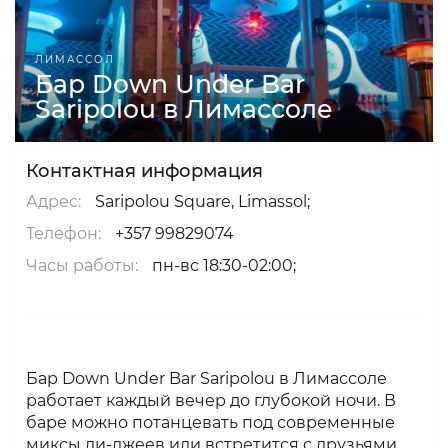
ЛИМАССОЛ
Бар Down Under Bar
Saripolou в Лимассоле
Контактная информация
Адрес:
Saripolou Square, Limassol;
Телефон:
+357 99829074
Часы работы:
пн-вс 18:30-02:00;
Бар Down Under Bar Saripolou в Лимассоле
работает каждый вечер до глубокой ночи. В
баре можно потанцевать под современные
миксы ди-джеев или встретится с друзьями