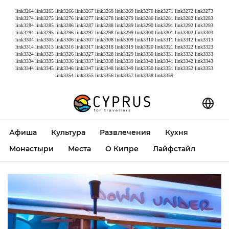
link3264
link3265
link3266
link3267
link3268
link3269
link3270
link3271
link3272
link3273
link3274
link3275
link3276
link3277
link3278
link3279
link3280
link3281
link3282
link3283
link3284
link3285
link3286
link3287
link3288
link3289
link3290
link3291
link3292
link3293
link3294
link3295
link3296
link3297
link3298
link3299
link3300
link3301
link3302
link3303
link3304
link3305
link3306
link3307
link3308
link3309
link3310
link3311
link3312
link3313
link3314
link3315
link3316
link3317
link3318
link3319
link3320
link3321
link3322
link3323
link3324
link3325
link3326
link3327
link3328
link3329
link3330
link3331
link3332
link3333
link3334
link3335
link3336
link3337
link3338
link3339
link3340
link3341
link3342
link3343
link3344
link3345
link3346
link3347
link3348
link3349
link3350
link3351
link3352
link3353
link3354
link3355
link3356
link3357
link3358
link3359
Афиша
Культура
Развлечения
Кухня
Монастыри
Места
О Кипре
Лайфстайл