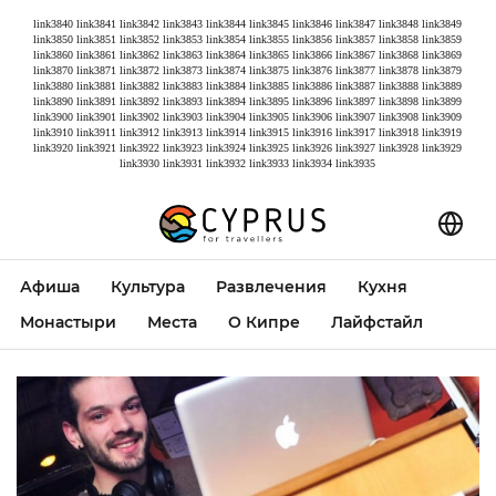
link3840
link3841
link3842
link3843
link3844
link3845
link3846
link3847
link3848
link3849
link3850
link3851
link3852
link3853
link3854
link3855
link3856
link3857
link3858
link3859
link3860
link3861
link3862
link3863
link3864
link3865
link3866
link3867
link3868
link3869
link3870
link3871
link3872
link3873
link3874
link3875
link3876
link3877
link3878
link3879
link3880
link3881
link3882
link3883
link3884
link3885
link3886
link3887
link3888
link3889
link3890
link3891
link3892
link3893
link3894
link3895
link3896
link3897
link3898
link3899
link3900
link3901
link3902
link3903
link3904
link3905
link3906
link3907
link3908
link3909
link3910
link3911
link3912
link3913
link3914
link3915
link3916
link3917
link3918
link3919
link3920
link3921
link3922
link3923
link3924
link3925
link3926
link3927
link3928
link3929
link3930
link3931
link3932
link3933
link3934
link3935
Афиша
Культура
Развлечения
Кухня
Монастыри
Места
О Кипре
Лайфстайл