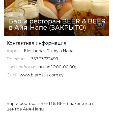
АЙЯ-НАПА
Бар и ресторан BEER & BEER
в Айя-Напе (ЗАКРЫТО)
Контактная информация
Адрес:
Eleftherias, 2a, Ayia Napa;
Телефон:
+357 23722499
Часы работы:
пн-вс 16:00-00:00;
Сайт:
www.bierhaus.com.cy
Бар и ресторан BEER & BEER находится в
центре Айя-Напы.