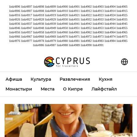
link4896
link4897
link4898
link4899
link4900
link4901
link4902
link4903
link4904
link4905
link4906
link4907
link4908
link4909
link4910
link4911
link4912
link4913
link4914
link4915
link4916
link4917
link4918
link4919
link4920
link4921
link4922
link4923
link4924
link4925
link4926
link4927
link4928
link4929
link4930
link4931
link4932
link4933
link4934
link4935
link4936
link4937
link4938
link4939
link4940
link4941
link4942
link4943
link4944
link4945
link4946
link4947
link4948
link4949
link4950
link4951
link4952
link4953
link4954
link4955
link4956
link4957
link4958
link4959
link4960
link4961
link4962
link4963
link4964
link4965
link4966
link4967
link4968
link4969
link4970
link4971
link4972
link4973
link4974
link4975
link4976
link4977
link4978
link4979
link4980
link4981
link4982
link4983
link4984
link4985
link4986
link4987
link4988
link4989
link4990
link4991
Афиша
Культура
Развлечения
Кухня
Монастыри
Места
О Кипре
Лайфстайл