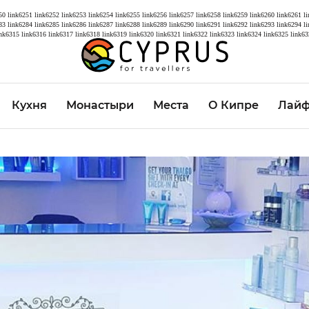
50
link6251
link6252
link6253
link6254
link6255
link6256
link6257
link6258
link6259
link6260
link6261
l
83
link6284
link6285
link6286
link6287
link6288
link6289
link6290
link6291
link6292
link6293
link6294
l
ink6315
link6316
link6317
link6318
link6319
link6320
link6321
link6322
link6323
link6324
link6325
link63
Кухня
Монастыри
Места
О Кипре
Лайф