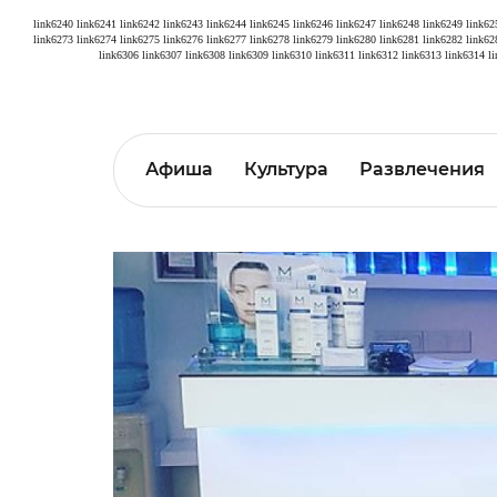
link6240
link6241
link6242
link6243
link6244
link6245
link6246
link6247
link6248
link6249
link62
link6273
link6274
link6275
link6276
link6277
link6278
link6279
link6280
link6281
link6282
link62
link6306
link6307
link6308
link6309
link6310
link6311
link6312
link6313
link6314
l
Афиша
Культура
Развлечения