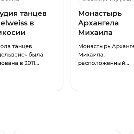
удия танцев
Монастырь
elweiss в
Архангела
икосии
Михаила
ола танцев
Монастырь Арханг
дельвейс» была
Михаила,
ована в 2011…
расположенный…