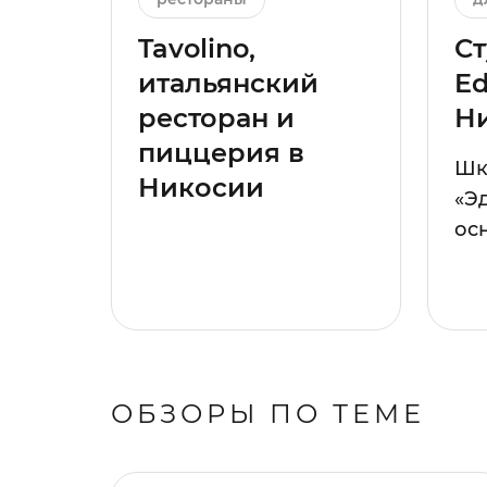
Tavolino,
Ст
итальянский
Ed
ресторан и
Н
пиццерия в
Шк
Никосии
«Э
осн
ОБЗОРЫ ПО ТЕМЕ