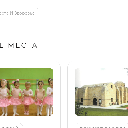
сота И Здоровье
Е МЕСТА
ля детей
монастыри и церкви