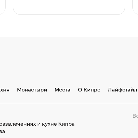
ухня
Монастыри
Места
О Кипре
Лайфстайл
В
развлечениях и кухне Кипра
ва