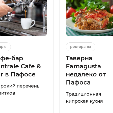
ары
рестораны
афе-бар
Таверна
ntrale Cafe &
Famagusta
r в Пафосе
недалеко от
Пафоса
рокий перечень
питков
Традиционная
кипрская кухня