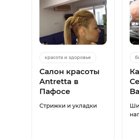
красота и здоровье
б
Салон красоты
К
Antretta в
Ce
Пафосе
Ba
Стрижки и укладки
Ши
на