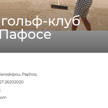
, гольф-клуб
 Пафосе
Geroskipou, Paphos;
357 26202020
;
com