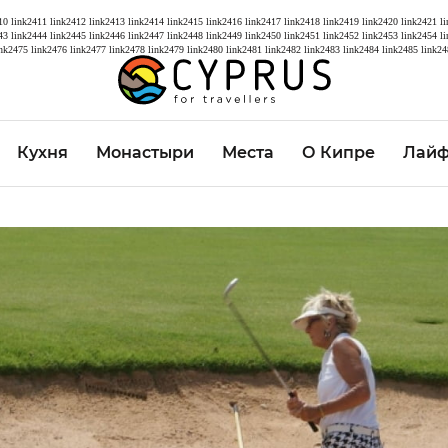
10
link2411
link2412
link2413
link2414
link2415
link2416
link2417
link2418
link2419
link2420
link2421
l
43
link2444
link2445
link2446
link2447
link2448
link2449
link2450
link2451
link2452
link2453
link2454
l
ink2475
link2476
link2477
link2478
link2479
link2480
link2481
link2482
link2483
link2484
link2485
link24
Кухня
Монастыри
Места
О Кипре
Лайф