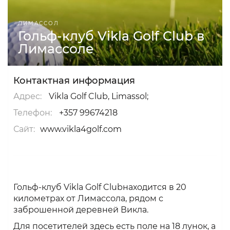
ЛИМАССОЛ
Гольф-клуб Vikla Golf Club в
Лимассоле
Контактная информация
Адрес:
Vikla Golf Club, Limassol;
Телефон:
+357 99674218
Сайт:
www.vikla4golf.com
Гольф-клуб Vikla Golf Clubнаходится в 20
километрах от Лимассола, рядом с
заброшенной деревней Викла.
Для посетителей здесь есть поле на 18 лунок, а