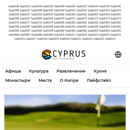
link6336
link6337
link6338
link6339
link6340
link6341
link6342
link6343
link6344
link6345
link6346
link6347
link6348
link6349
link6350
link6351
link6352
link6353
link6354
link6355
link6356
link6357
link6358
link6359
link6360
link6361
link6362
link6363
link6364
link6365
link6366
link6367
link6368
link6369
link6370
link6371
link6372
link6373
link6374
link6375
link6376
link6377
link6378
link6379
link6380
link6381
link6382
link6383
link6384
link6385
link6386
link6387
link6388
link6389
link6390
link6391
link6392
link6393
link6394
link6395
link6396
link6397
link6398
link6399
link6400
link6401
link6402
link6403
link6404
link6405
link6406
link6407
link6408
link6409
link6410
link6411
link6412
link6413
link6414
link6415
link6416
link6417
link6418
link6419
link6420
link6421
link6422
link6423
link6424
Афиша
Культура
Развлечения
Кухня
Монастыри
Места
О Кипре
Лайфстайл