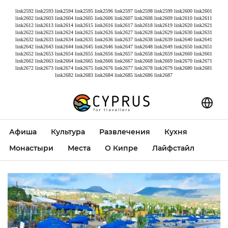
link2592
link2593
link2594
link2595
link2596
link2597
link2598
link2599
link2600
link2601
link2602
link2603
link2604
link2605
link2606
link2607
link2608
link2609
link2610
link2611
link2612
link2613
link2614
link2615
link2616
link2617
link2618
link2619
link2620
link2621
link2622
link2623
link2624
link2625
link2626
link2627
link2628
link2629
link2630
link2631
link2632
link2633
link2634
link2635
link2636
link2637
link2638
link2639
link2640
link2641
link2642
link2643
link2644
link2645
link2646
link2647
link2648
link2649
link2650
link2651
link2652
link2653
link2654
link2655
link2656
link2657
link2658
link2659
link2660
link2661
link2662
link2663
link2664
link2665
link2666
link2667
link2668
link2669
link2670
link2671
link2672
link2673
link2674
link2675
link2676
link2677
link2678
link2679
link2680
link2681
link2682
link2683
link2684
link2685
link2686
link2687
Афиша
Культура
Развлечения
Кухня
Монастыри
Места
О Кипре
Лайфстайл