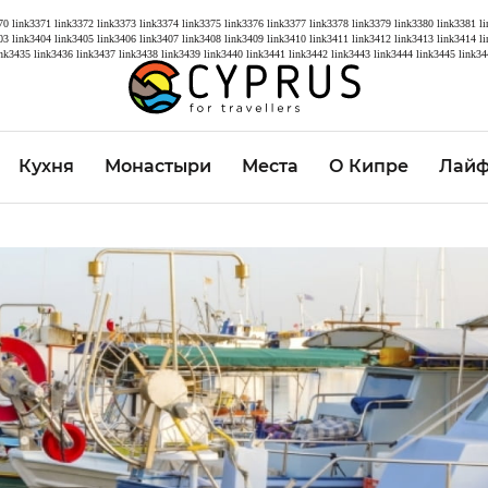
70
link3371
link3372
link3373
link3374
link3375
link3376
link3377
link3378
link3379
link3380
link3381
l
03
link3404
link3405
link3406
link3407
link3408
link3409
link3410
link3411
link3412
link3413
link3414
l
ink3435
link3436
link3437
link3438
link3439
link3440
link3441
link3442
link3443
link3444
link3445
link34
Кухня
Монастыри
Места
О Кипре
Лайф