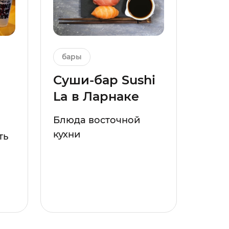
бары
Суши-бар Sushi
La в Ларнаке
Блюда восточной
кухни
ть