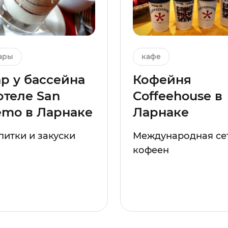
ары
кафе
р у бассейна
Кофейня
отеле San
Coffeehouse в
emo в Ларнаке
Ларнаке
питки и закуски
Международная се
кофеен