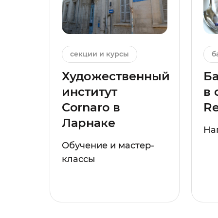
секции и курсы
б
Художественный
Ба
институт
в 
Cornaro в
R
Ларнаке
На
Обучение и мастер-
классы