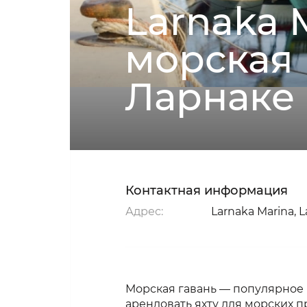
Larnaka 
морская 
Ларнаке
Контактная информация
Адрес:
Larnaka Marina, L
Морская гавань — популярное м
арендовать яхту для морских п