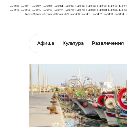
link3360
link3361
link3362
link3363
link3364
link3365
link3366
link3367
link3368
link3369
link33
link3393
link3394
link3395
link3396
link3397
link3398
link3399
link3400
link3401
link3402
link34
link3426
link3427
link3428
link3429
link3430
link3431
link3432
link3433
link3434
l
Афиша
Культура
Развлечения
ЛАРНАКА