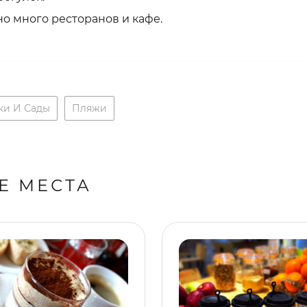
о много ресторанов и кафе.
ки И Сады
Пляжи
Е МЕСТА