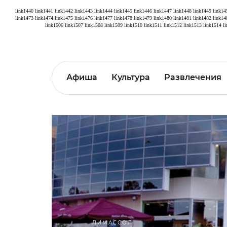
link1440
link1441
link1442
link1443
link1444
link1445
link1446
link1447
link1448
link1449
link14
link1473
link1474
link1475
link1476
link1477
link1478
link1479
link1480
link1481
link1482
link14
link1506
link1507
link1508
link1509
link1510
link1511
link1512
link1513
link1514
l
Афиша
Культура
Развлечения
ЛИМАССОЛ