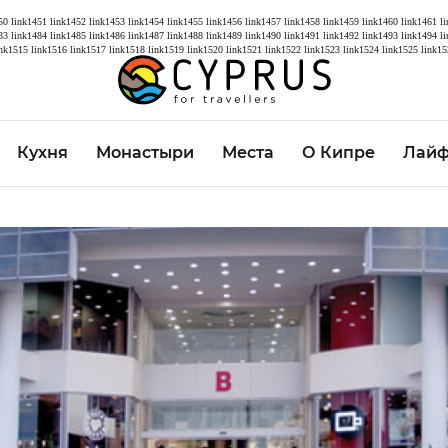
50
link1451
link1452
link1453
link1454
link1455
link1456
link1457
link1458
link1459
link1460
link1461
l
83
link1484
link1485
link1486
link1487
link1488
link1489
link1490
link1491
link1492
link1493
link1494
l
ink1515
link1516
link1517
link1518
link1519
link1520
link1521
link1522
link1523
link1524
link1525
link15
Кухня
Монастыри
Места
О Кипре
Лайф