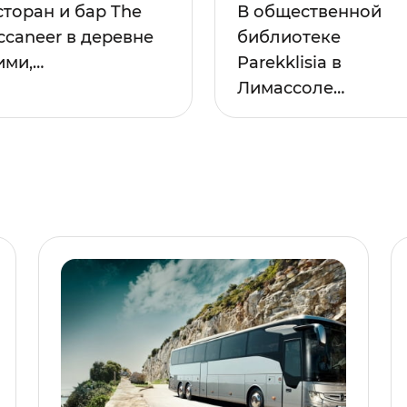
сторан и бар The
В общественной
ccaneer в деревне
библиотеке
ими,…
Parekklisia в
Лимассоле…