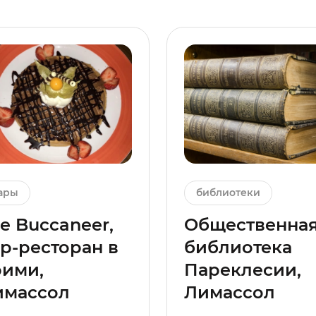
ары
библиотеки
e Buccaneer,
Общественна
р-ресторан в
библиотека
рими,
Пареклесии,
имассол
Лимассол