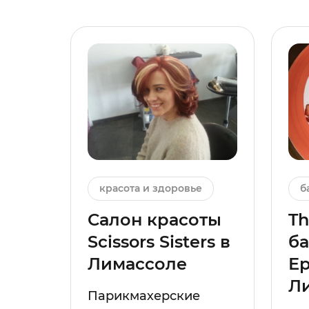
красота и здоровье
б
Салон красоты
Th
Scissors Sisters в
ба
Лимассоле
Е
Л
Парикмахерские