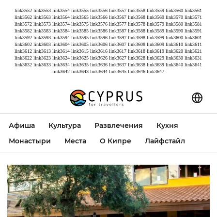
link3552
link3553
link3554
link3555
link3556
link3557
link3558
link3559
link3560
link3561
link3562
link3563
link3564
link3565
link3566
link3567
link3568
link3569
link3570
link3571
link3572
link3573
link3574
link3575
link3576
link3577
link3578
link3579
link3580
link3581
link3582
link3583
link3584
link3585
link3586
link3587
link3588
link3589
link3590
link3591
link3592
link3593
link3594
link3595
link3596
link3597
link3598
link3599
link3600
link3601
link3602
link3603
link3604
link3605
link3606
link3607
link3608
link3609
link3610
link3611
link3612
link3613
link3614
link3615
link3616
link3617
link3618
link3619
link3620
link3621
link3622
link3623
link3624
link3625
link3626
link3627
link3628
link3629
link3630
link3631
link3632
link3633
link3634
link3635
link3636
link3637
link3638
link3639
link3640
link3641
link3642
link3643
link3644
link3645
link3646
link3647
Афиша
Культура
Развлечения
Кухня
Монастыри
Места
О Кипре
Лайфстайл