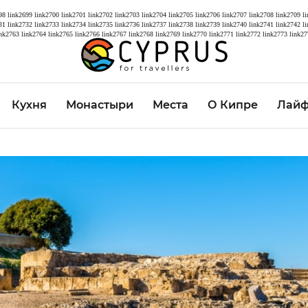
98
link2699
link2700
link2701
link2702
link2703
link2704
link2705
link2706
link2707
link2708
link2709
l
31
link2732
link2733
link2734
link2735
link2736
link2737
link2738
link2739
link2740
link2741
link2742
l
ink2763
link2764
link2765
link2766
link2767
link2768
link2769
link2770
link2771
link2772
link2773
link27
Кухня
Монастыри
Места
О Кипре
Лайф