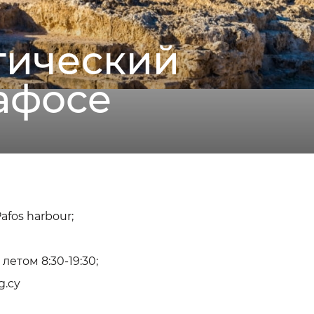
гический
афосе
Pafos harbour;
 летом 8:30-19:30;
g.cy