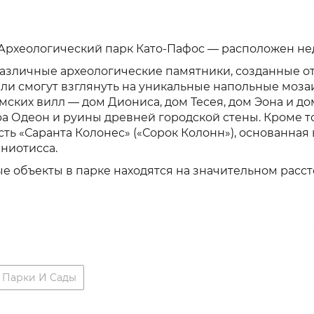
рхеологический парк Като-Пафос — расположен нед
азличные археологические памятники, созданные о
ели смогут взглянуть на уникальные напольные моза
ских вилл — дом Диониса, дом Тесея, дом Эона и до
а Одеон и руины древней городской стены. Кроме то
ть «Саранта Колонес» («Сорок Колонн»), основанная в
ниотисса.
ые объекты в парке находятся на значительном рассто
Парки И Сады