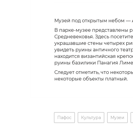
Музей под открытым небом — А
В парке-музее представлены р
Средневековья. Здесь посетит
украшавшие стены четырех рим
увидеть руины античного театр
находится византийская крепос
руины базилики Панагия Лиме
Следует отметить, что некотор
некоторые объекты платный.
Пафос
Культура
Музеи