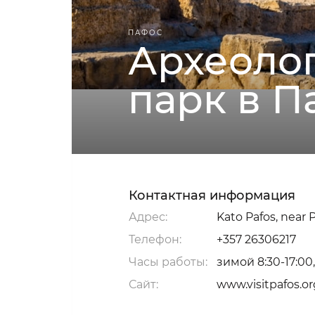
ПАФОС
Археоло
парк в П
Контактная информация
Адрес:
Kato Pafos, near 
Телефон:
+357 26306217
Часы работы:
зимой 8:30-17:00,
Сайт:
www.visitpafos.or