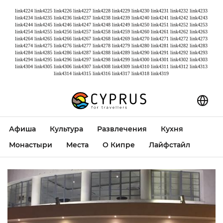
link4224
link4225
link4226
link4227
link4228
link4229
link4230
link4231
link4232
link4233
link4234
link4235
link4236
link4237
link4238
link4239
link4240
link4241
link4242
link4243
link4244
link4245
link4246
link4247
link4248
link4249
link4250
link4251
link4252
link4253
link4254
link4255
link4256
link4257
link4258
link4259
link4260
link4261
link4262
link4263
link4264
link4265
link4266
link4267
link4268
link4269
link4270
link4271
link4272
link4273
link4274
link4275
link4276
link4277
link4278
link4279
link4280
link4281
link4282
link4283
link4284
link4285
link4286
link4287
link4288
link4289
link4290
link4291
link4292
link4293
link4294
link4295
link4296
link4297
link4298
link4299
link4300
link4301
link4302
link4303
link4304
link4305
link4306
link4307
link4308
link4309
link4310
link4311
link4312
link4313
link4314
link4315
link4316
link4317
link4318
link4319
Афиша
Культура
Развлечения
Кухня
Монастыри
Места
О Кипре
Лайфстайл