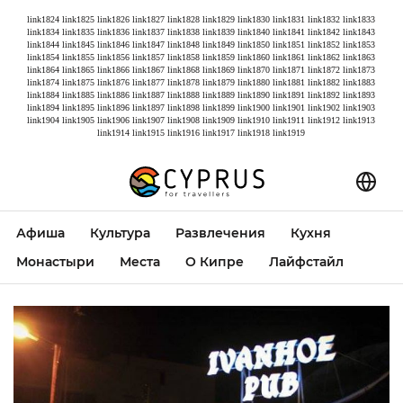
link1824
link1825
link1826
link1827
link1828
link1829
link1830
link1831
link1832
link1833
link1834
link1835
link1836
link1837
link1838
link1839
link1840
link1841
link1842
link1843
link1844
link1845
link1846
link1847
link1848
link1849
link1850
link1851
link1852
link1853
link1854
link1855
link1856
link1857
link1858
link1859
link1860
link1861
link1862
link1863
link1864
link1865
link1866
link1867
link1868
link1869
link1870
link1871
link1872
link1873
link1874
link1875
link1876
link1877
link1878
link1879
link1880
link1881
link1882
link1883
link1884
link1885
link1886
link1887
link1888
link1889
link1890
link1891
link1892
link1893
link1894
link1895
link1896
link1897
link1898
link1899
link1900
link1901
link1902
link1903
link1904
link1905
link1906
link1907
link1908
link1909
link1910
link1911
link1912
link1913
link1914
link1915
link1916
link1917
link1918
link1919
Афиша
Культура
Развлечения
Кухня
Монастыри
Места
О Кипре
Лайфстайл