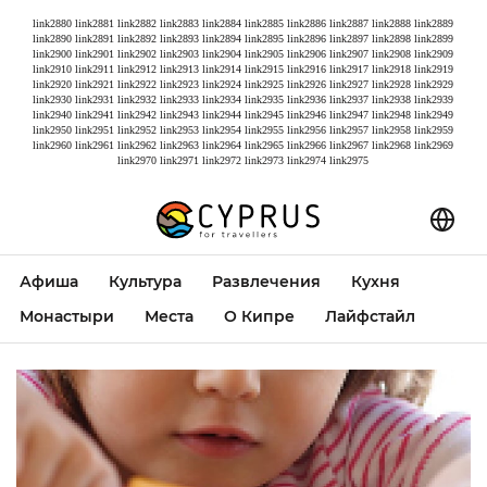
link2880
link2881
link2882
link2883
link2884
link2885
link2886
link2887
link2888
link2889
link2890
link2891
link2892
link2893
link2894
link2895
link2896
link2897
link2898
link2899
link2900
link2901
link2902
link2903
link2904
link2905
link2906
link2907
link2908
link2909
link2910
link2911
link2912
link2913
link2914
link2915
link2916
link2917
link2918
link2919
link2920
link2921
link2922
link2923
link2924
link2925
link2926
link2927
link2928
link2929
link2930
link2931
link2932
link2933
link2934
link2935
link2936
link2937
link2938
link2939
link2940
link2941
link2942
link2943
link2944
link2945
link2946
link2947
link2948
link2949
link2950
link2951
link2952
link2953
link2954
link2955
link2956
link2957
link2958
link2959
link2960
link2961
link2962
link2963
link2964
link2965
link2966
link2967
link2968
link2969
link2970
link2971
link2972
link2973
link2974
link2975
Афиша
Культура
Развлечения
Кухня
Монастыри
Места
О Кипре
Лайфстайл