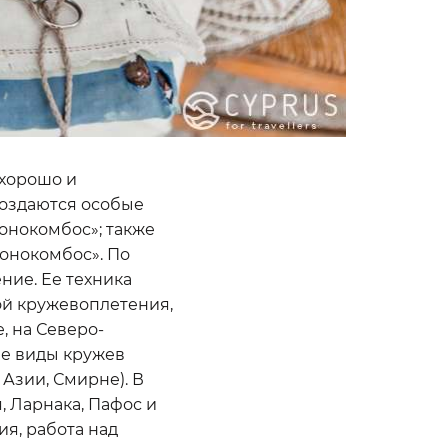
 хорошо и
создаются особые
лонокомбос»; также
онокомбос». По
ние. Ее техника
ой кружевоплетения,
, на Северо-
жие виды кружев
Азии, Смирне). В
 Ларнака, Пафос и
ия, работа над