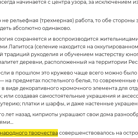
сегда начинается с центра узора, за исключением и
о не рельефная (трехмерная) работа, то обе стороны
деть абсолютно одинаково.
логия сохраняется и воспроизводится жительницами
и Лапитоса (селение находится на оккупированном 
ой традиций рукоделия и обучением мастерству юно
алитет деревни, расположенный на территории Рес
 если в прошлом это кружево чаще всего можно было
 — на предметах постельного белья, то современные
в виде декоративного кромочного элемента для отд
к; или создавая самостоятельные украшения и аксесс
утерию; платки и шарфы, и даже настенные украшен
ого лет назад, киприоты украшают свои дома разноо
иями…
народного творчества
совершенствовалось на остро