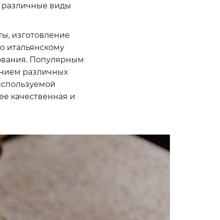
 различные виды
ты, изготовление
но итальянскому
ытования. Популярным
ением различных
 используемой
е качественная и