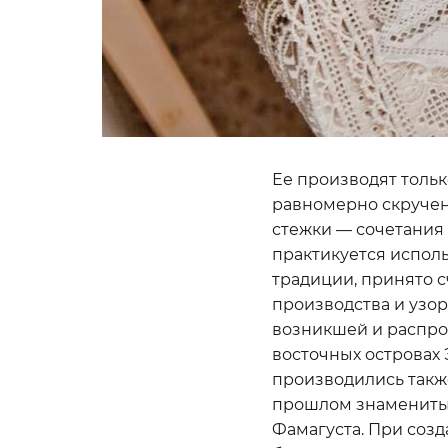
Ее производят тольк
равномерно скручен
стежки — сочетания 
практикуется испол
традиции, принято с
производства и узо
возникшей и распрос
восточных островах 
производились также
прошлом знаменитым
Фамагуста. При созд