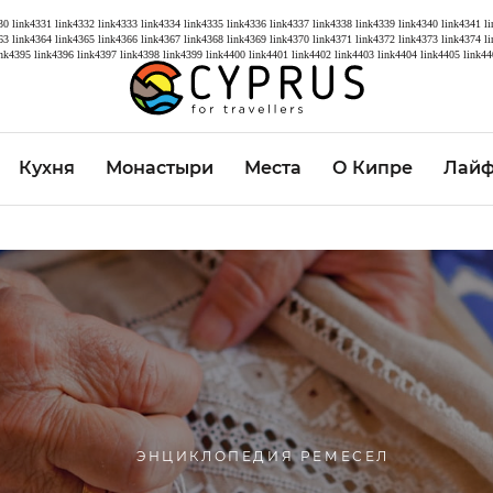
30
link4331
link4332
link4333
link4334
link4335
link4336
link4337
link4338
link4339
link4340
link4341
l
63
link4364
link4365
link4366
link4367
link4368
link4369
link4370
link4371
link4372
link4373
link4374
l
ink4395
link4396
link4397
link4398
link4399
link4400
link4401
link4402
link4403
link4404
link4405
link44
Кухня
Монастыри
Места
О Кипре
Лайф
ЭНЦИКЛОПЕДИЯ РЕМЕСЕЛ