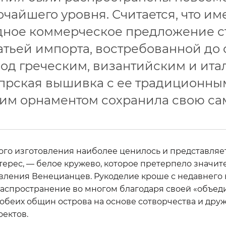
чайшего уровня. Считается, что им
дное коммерческое предложение с
атьей импорта, востребованной до 
од греческим, византийским и ит
прская вышивка с ее традиционны
им орнаментом сохранила свою са
ого изготовления наиболее ценилось и представляе
терес, — белое кружево, которое претерпело значи
авления Венецианцев. Рукоделие кроше с недавнего
аспространение во многом благодаря своей «объе
беих общин острова на основе сотворчества и друж
оектов.