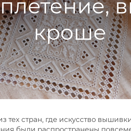
плетение, 
кроше
з тех стран, где искусство вышивк
ния были распространены повсеме