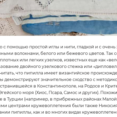
о с помощью простой иглы и нити, гладкой и с очень
ными волокнами, белого или бежевого цветов. Так 
плотных или легких узелков, известных еще как «ве
ьзование двойного узелкового стежка или «дипловел
читать, что пипилла имеет византийское происхожде
ры демонстрируют значительное сходство с методик
транившейся в Константинополе, на Родосе и Крите
Эгейского моря (Хиос, Псара, Самос и других). Похо
 в Турции (например, в прибрежных районах Малой 
и центрами кружевоплетения были также Никосия,
ании пипиллы, как и во многих видах кружевоплетен