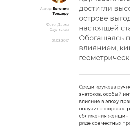
достигли высо
Автор:
Евгения
Теодору
острове выго
Фото:
Дарья
настоящей ст
Саульская
Обогащаясь п
01.03.2017
влиянием, ки
геометрическ
Среди кружева ручн
знатоков, особый ин
влияние в эпоху пр
получило широкое р
сближения женщин о
ряде совместных пр