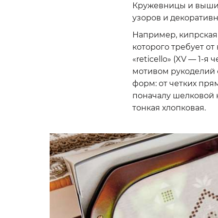
Кружевницы и вышив
узоров и декоратив
Например, кипрская
которого требует от
«reticello» (XV — 1-
мотивом рукоделий 
форм: от четких пря
поначалу шелковой 
тонкая хлопковая.