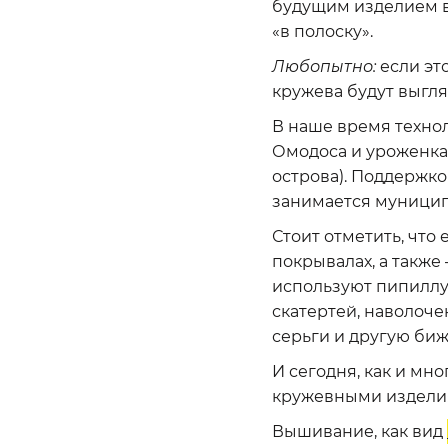
будущим изделием в
«в полоску».
Любопытно:
если эт
кружева будут выгля
В наше время техно
Омодоса и уроженкам
острова). Поддержк
занимается муницип
Стоит отметить, что
покрывалах, а также
используют пипиллу 
скатертей, наволоче
серьги и другую биж
И сегодня, как и мн
кружевными издел
Вышивание, как вид