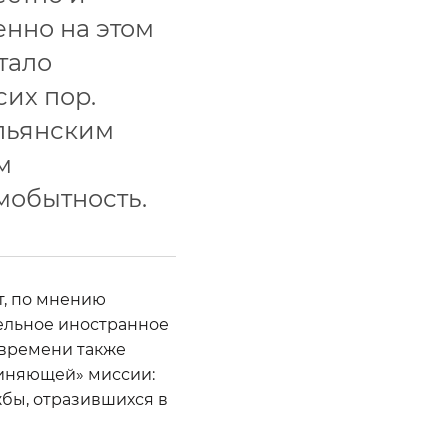
енно на этом
тало
сих пор.
альянским
м
мобытность.
т, по мнению
тельное иностранное
 времени также
диняющей» миссии:
бы, отразившихся в