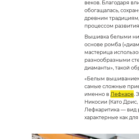
веков. Благодаря вл
обогащалась, сохра
древним традициям,
процессом развития
Вышивка белыми нитя
основе ромба («диа
мастерица использов
разнообразными стеж
диаманты», такой об
«Белым вышиванием»
самые сложные прие
именно в
Лефкаре
.
Никосии (Като Дрис,
Лефкаритика — вид 
характерные как для