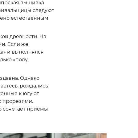
кипрская вышивка
ышивальщицы следуют
лено естественным
кой древности. На
и. Если же
ка» и выполнялся
лько «полу-
здавна. Однако
аетесь, рождались
женные к югу от
 с прорезями.
о сочетает приемы