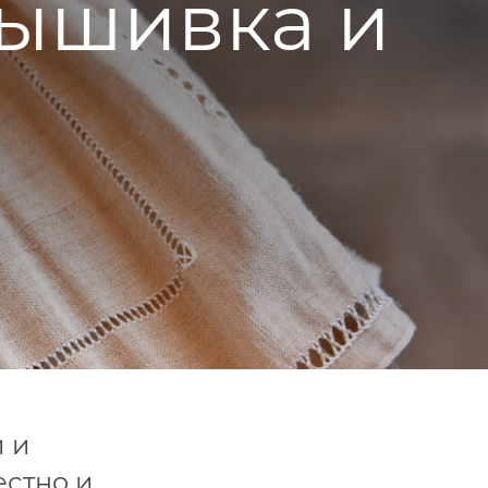
вышивка и
и и
стно и