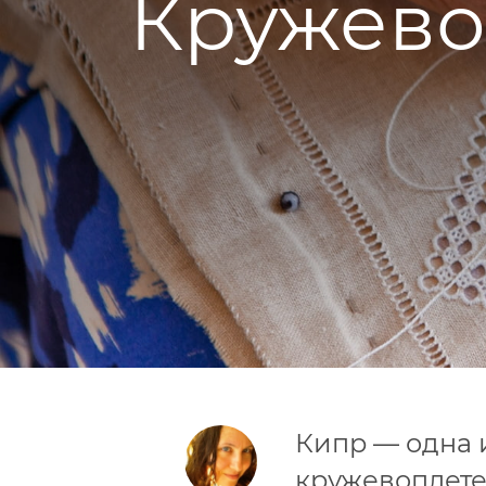
Кружево
Кипр — одна и
кружевоплете