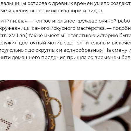
альщицы острова с древних времен умело создают
ные изделия всевозможных форм и видов.
 «пипилла» — тонкое игольное кружево ручной рабо
 кружевницы самого искусного мастерства, — подоб
я четв. XVII вв.) также имеет многолетнюю историю б
служил цветочный мотив с дополнительным включ
моугольных до округлых и волнообразных. На смену
нити домашнего прядения пришла со временем боле