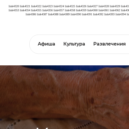
link4320
link4321
link4322
link4323
link4324
link4325
link4326
link4327
link4328
link4329
link43
link4353
link4354
link4355
link4356
link4357
link4358
link4359
link4360
link4361
link4362
link43
link4386
link4387
link4388
link4389
link4390
link4391
link4392
link4393
link4394
l
Афиша
Культура
Развлечения