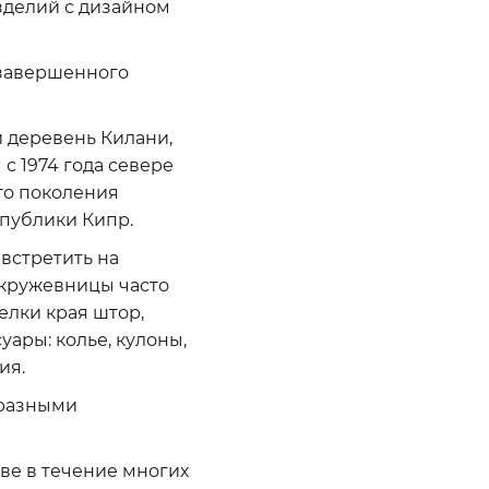
зделий с дизайном
 завершенного
 деревень Килани,
с 1974 года севере
го поколения
публики Кипр.
 встретить на
 кружевницы часто
елки края штор,
уары: колье, кулоны,
ия.
бразными
ве в течение многих