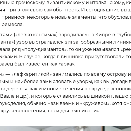
иянию греческому, византийскому и итальянскому, 
няя при этом свою самобытность. И сегодняшние в
 привнося некоторые новые элементы, что обуслов
 ремесла.
ми («левко кентима») зародилась на Кипре в глубо
манта») узор выстраивался зигзагообразными линиям
ала ряд «полу-диамантов», то он уже назывался «ре
ками. В случае, когда в вышивке присутствовали то
разец был известен как «арка».
 — «лефкаритикой» занимались по всему острову и
мы и наиболее замысловатые узоры, как вы догадыв
 Эта деревня, как и многие селения в округе, располо
 Вавла и др.), и которые славились вышивкой гладью
рукоделия, обычно называемый «кружевом», хотя он
 кружевоплетения, так и для вышивания.