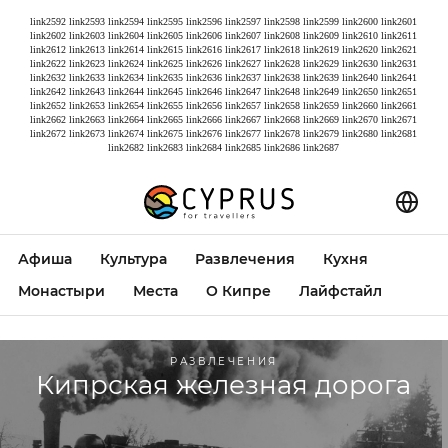
link2592
link2593
link2594
link2595
link2596
link2597
link2598
link2599
link2600
link2601
link2602
link2603
link2604
link2605
link2606
link2607
link2608
link2609
link2610
link2611
link2612
link2613
link2614
link2615
link2616
link2617
link2618
link2619
link2620
link2621
link2622
link2623
link2624
link2625
link2626
link2627
link2628
link2629
link2630
link2631
link2632
link2633
link2634
link2635
link2636
link2637
link2638
link2639
link2640
link2641
link2642
link2643
link2644
link2645
link2646
link2647
link2648
link2649
link2650
link2651
link2652
link2653
link2654
link2655
link2656
link2657
link2658
link2659
link2660
link2661
link2662
link2663
link2664
link2665
link2666
link2667
link2668
link2669
link2670
link2671
link2672
link2673
link2674
link2675
link2676
link2677
link2678
link2679
link2680
link2681
link2682
link2683
link2684
link2685
link2686
link2687
Афиша
Культура
Развлечения
Кухня
Монастыри
Места
О Кипре
Лайфстайл
РАЗВЛЕЧЕНИЯ
Кипрская железная дорога