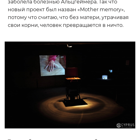
заболела болезнью Альцгеймера. Так что
новый проект был назван «Mother memory»,
потому что считаю, что без матери, утрачивая
свои корни, человек превращается в ничто.