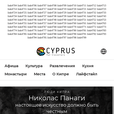
link4704
link4705
link4706
link4707
link4708
link4709
link4710
link4711
link4712
link4713
link4714
link4715
link4716
link4717
link4718
link4719
link4720
link4721
link4722
link4723
link4724
link4725
link4726
link4727
link4728
link4729
link4730
link4731
link4732
link4733
link4734
link4735
link4736
link4737
link4738
link4739
link4740
link4741
link4742
link4743
link4744
link4745
link4746
link4747
link4748
link4749
link4750
link4751
link4752
link4753
link4754
link4755
link4756
link4757
link4758
link4759
link4760
link4761
link4762
link4763
link4764
link4765
link4766
link4767
link4768
link4769
link4770
link4771
link4772
link4773
link4774
link4775
link4776
link4777
link4778
link4779
link4780
link4781
link4782
link4783
link4784
link4785
link4786
link4787
link4788
link4789
link4790
link4791
link4792
link4793
link4794
link4795
link4796
link4797
link4798
link4799
Афиша
Культура
Развлечения
Кухня
Монастыри
Места
О Кипре
Лайфстайл
ЛЮДИ КИПРА
Николас Панаги
настоящее искусство должно быть
честным