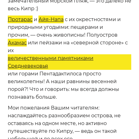
замечательный морской пляж, — это далеко не
весь Кипр :)
Протарас
и
Айя-Напа
с их окрестностями и
природными угодьями: пещерами и
прочим, — очень живописны! Полуостров
Акамас
или пейзажи на «северной стороне» с
их
величественными памятниками
Средневековья
или горами Пентадактилоса просто
великолепны! А наши равнины весенней
порой?! Что и говорить: мы всегда должны
познавать больше.
Мои пожелания Вашим читателям:
наслаждайтесь разнообразием острова, не
оставаясь на одном месте, но активно
путешествуйте по Кипру, — ведь он такой
небольшой и до всех его