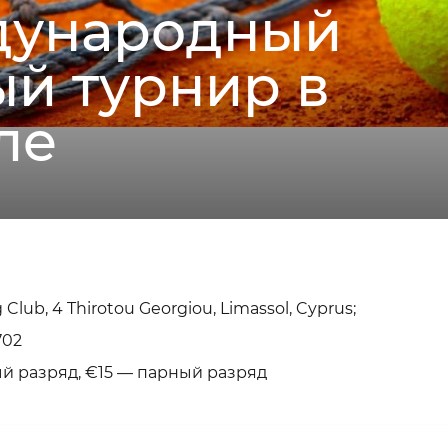
дународный
й турнир в
ле
 Club, 4 Thirotou Georgiou, Limassol, Cyprus;
702
й разряд, €15 — парный разряд