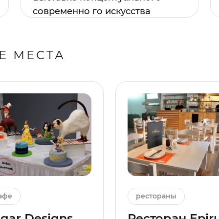
современно го искусства
Е МЕСТА
афе
рестораны
gar Designs,
Ресторан Epir