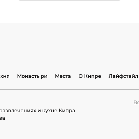
ухня
Монастыри
Места
О Кипре
Лайфстайл
В
развлечениях и кухне Кипра
ва