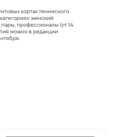
унтовых кортах теннисного
 категориях: женский
пары, профессионалы (от 14
астия можно в редакции
ентября.