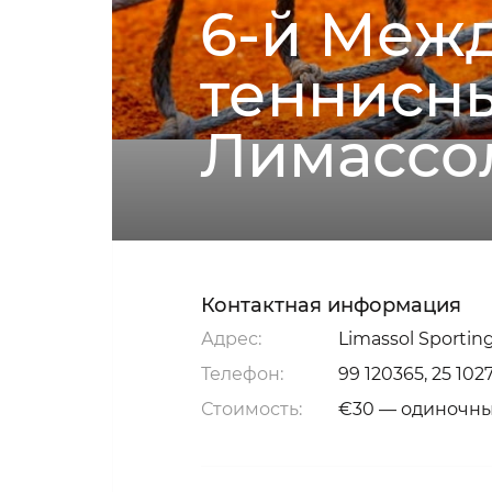
6-й Меж
теннисны
Лимассо
Контактная информация
Адрес:
Limassol Sporting
Телефон:
99 120365, 25 102
Стоимость:
€30 — одиночны