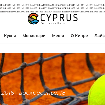
34
link1835
link1836
link1837
link1838
link1839
link1840
link1841
link1842
link1843
link1844
link1845
l
67
link1868
link1869
link1870
link1871
link1872
link1873
link1874
link1875
link1876
link1877
link1878
l
ink1899
link1900
link1901
link1902
link1903
link1904
link1905
link1906
link1907
link1908
link1909
link19
Кухня
Монастыри
Места
О Кипре
Лайф