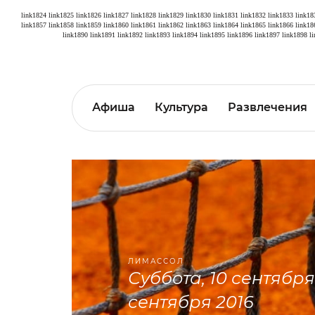
link1824
link1825
link1826
link1827
link1828
link1829
link1830
link1831
link1832
link1833
link18
link1857
link1858
link1859
link1860
link1861
link1862
link1863
link1864
link1865
link1866
link18
link1890
link1891
link1892
link1893
link1894
link1895
link1896
link1897
link1898
l
Афиша
Культура
Развлечения
ЛИМАССОЛ
суббота, 10 сентября 2016 - воскресенье, 18
сентября 2016