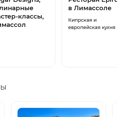
улинарные
в Лимассоле
стер-классы,
Кипрская и
имассол
европейская кухня
РЫ