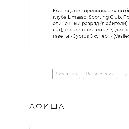
Ежегодные соревнования по бо
клуба Limassol Sporting Club.
одиночный разряд (любители),
лет), тренеры по теннису, детс
газеты «Cyprus Эксперт» (Vasileo
Лимассол
Развлечения
Ту
АФИША