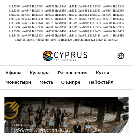
link6336
link6337
link6338
link6339
link6340
link6341
link6342
link6343
link6344
link6345
link6346
link6347
link6348
link6349
link6350
link6351
link6352
link6353
link6354
link6355
link6356
link6357
link6358
link6359
link6360
link6361
link6362
link6363
link6364
link6365
link6366
link6367
link6368
link6369
link6370
link6371
link6372
link6373
link6374
link6375
link6376
link6377
link6378
link6379
link6380
link6381
link6382
link6383
link6384
link6385
link6386
link6387
link6388
link6389
link6390
link6391
link6392
link6393
link6394
link6395
link6396
link6397
link6398
link6399
link6400
link6401
link6402
link6403
link6404
link6405
link6406
link6407
link6408
link6409
link6410
link6411
link6412
link6413
link6414
link6415
link6416
link6417
link6418
link6419
link6420
link6421
link6422
link6423
link6424
Афиша
Культура
Развлечения
Кухня
Монастыри
Места
О Кипре
Лайфстайл
ПАФОС
суббота, 11 апреля 2020