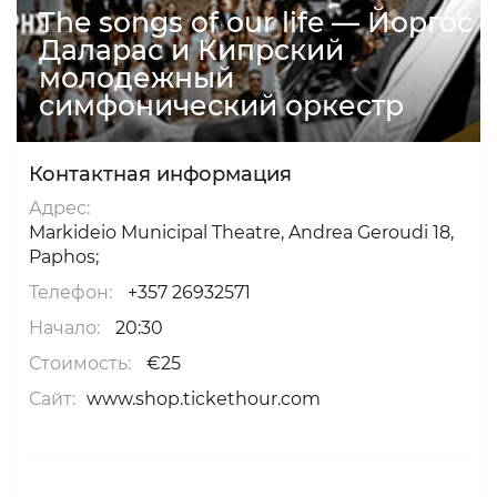
The songs of our life — Йоргос
Даларас и Кипрский
молодежный
симфонический оркестр
Контактная информация
Адрес:
Markideio Municipal Theatre, Andrea Geroudi 18,
Paphos;
Телефон:
+357 26932571
Начало:
20:30
Стоимость:
€25
Сайт:
www.shop.tickethour.com