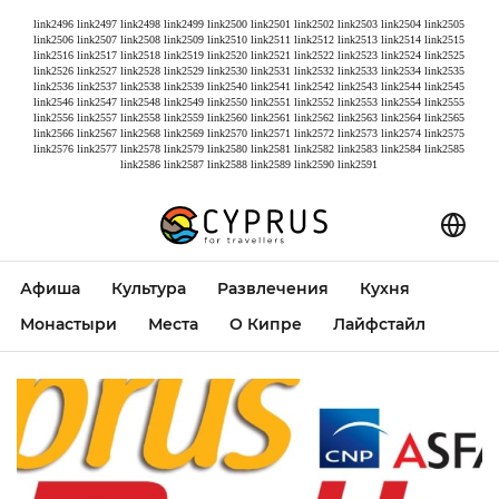
link2496
link2497
link2498
link2499
link2500
link2501
link2502
link2503
link2504
link2505
link2506
link2507
link2508
link2509
link2510
link2511
link2512
link2513
link2514
link2515
link2516
link2517
link2518
link2519
link2520
link2521
link2522
link2523
link2524
link2525
link2526
link2527
link2528
link2529
link2530
link2531
link2532
link2533
link2534
link2535
link2536
link2537
link2538
link2539
link2540
link2541
link2542
link2543
link2544
link2545
link2546
link2547
link2548
link2549
link2550
link2551
link2552
link2553
link2554
link2555
link2556
link2557
link2558
link2559
link2560
link2561
link2562
link2563
link2564
link2565
link2566
link2567
link2568
link2569
link2570
link2571
link2572
link2573
link2574
link2575
link2576
link2577
link2578
link2579
link2580
link2581
link2582
link2583
link2584
link2585
link2586
link2587
link2588
link2589
link2590
link2591
Афиша
Культура
Развлечения
Кухня
Монастыри
Места
О Кипре
Лайфстайл