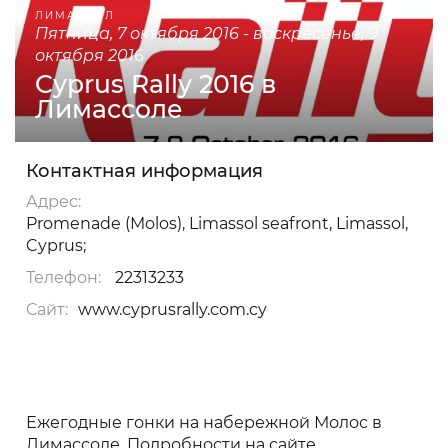
ЛИМАССОЛ
пятница, 7 октября 2016 - воскресенье, 9
октября 2016
Cyprus Rally 2016 в
Лимассоле
Контактная информация
Адрес:
Promenade (Molos), Limassol seafront, Limassol,
Cyprus;
Телефон:
22313233
Сайт:
www.cyprusrally.com.cy
Ежегодные гонки на набережной Молос в
Лимассоле. Подробности на
сайте