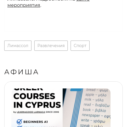
мероприятия
.
Лимассол
Развлечения
Спорт
АФИША