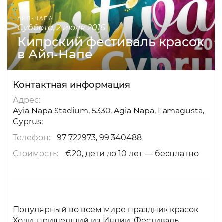
АЙЯ-НАПА
суббота, 2 июля 2016
Кипрский фестиваль красок
в Айя-Напе
Контактная информация
Адрес:
Ayia Napa Stadium, 5330, Agia Napa, Famagusta,
Cyprus;
Телефон:
97 722973, 99 340488
Стоимость:
€20, дети до 10 лет — бесплатно
Популярный во всем мире праздник красок
Холи, пришедший из Индии. Фестиваль