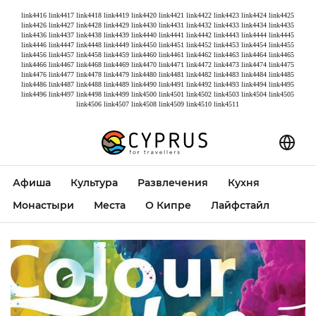
link4416
link4417
link4418
link4419
link4420
link4421
link4422
link4423
link4424
link4425
link4426
link4427
link4428
link4429
link4430
link4431
link4432
link4433
link4434
link4435
link4436
link4437
link4438
link4439
link4440
link4441
link4442
link4443
link4444
link4445
link4446
link4447
link4448
link4449
link4450
link4451
link4452
link4453
link4454
link4455
link4456
link4457
link4458
link4459
link4460
link4461
link4462
link4463
link4464
link4465
link4466
link4467
link4468
link4469
link4470
link4471
link4472
link4473
link4474
link4475
link4476
link4477
link4478
link4479
link4480
link4481
link4482
link4483
link4484
link4485
link4486
link4487
link4488
link4489
link4490
link4491
link4492
link4493
link4494
link4495
link4496
link4497
link4498
link4499
link4500
link4501
link4502
link4503
link4504
link4505
link4506
link4507
link4508
link4509
link4510
link4511
Афиша
Культура
Развлечения
Кухня
Монастыри
Места
О Кипре
Лайфстайл