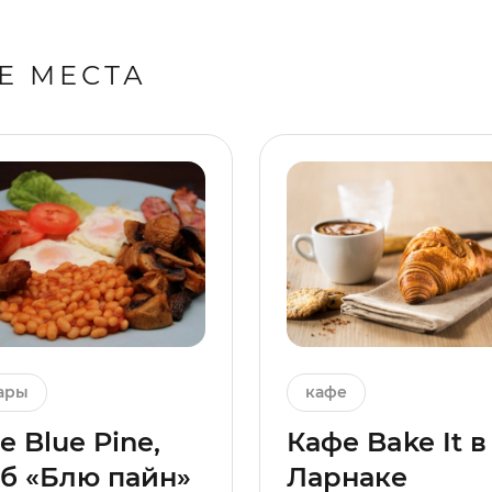
Е МЕСТА
ары
кафе
e Blue Pine,
Кафе Bake It в
б «Блю пайн»
Ларнаке