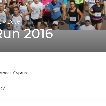
ря 2016
Run 2016
arnaca, Cyprus;
.cy