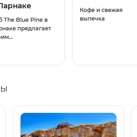
Ларнаке
Кофе и свежая
выпечка
 The Blue Pine в
рнаке предлагает
оим…
РЫ