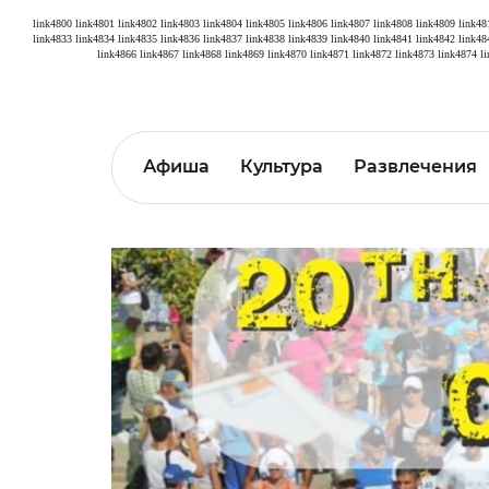
link4800
link4801
link4802
link4803
link4804
link4805
link4806
link4807
link4808
link4809
link48
link4833
link4834
link4835
link4836
link4837
link4838
link4839
link4840
link4841
link4842
link48
link4866
link4867
link4868
link4869
link4870
link4871
link4872
link4873
link4874
l
Афиша
Культура
Развлечения