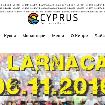
10
link4811
link4812
link4813
link4814
link4815
link4816
link4817
link4818
link4819
link4820
link4821
l
43
link4844
link4845
link4846
link4847
link4848
link4849
link4850
link4851
link4852
link4853
link4854
l
ink4875
link4876
link4877
link4878
link4879
link4880
link4881
link4882
link4883
link4884
link4885
link48
Кухня
Монастыри
Места
О Кипре
Лайф