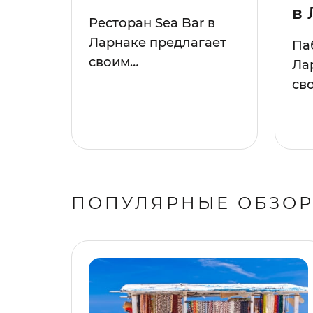
в 
Ресторан Sea Bar в
Ларнаке предлагает
Паб
своим…
Ла
св
ПОПУЛЯРНЫЕ ОБЗО