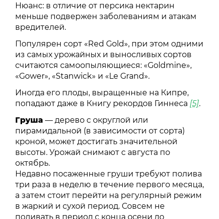
Нюанс: в отличие от персика нектарин
меньше подвержен заболеваниям и атакам
вредителей.
Популярен сорт «Red Gold», при этом одними
из самых урожайных и выносливых сортов
считаются самоопыляющиеся: «Goldmine»,
«Gower», «Stanwick» и «Le Grand».
Иногда его плоды, выращенные на Кипре,
попадают даже в Книгу рекордов Гиннеса
[5]
.
Груша
— дерево с округлой или
пирамидальной (в зависимости от сорта)
кроной, может достигать значительной
высоты. Урожай снимают с августа по
октябрь.
Недавно посаженные груши требуют полива
три раза в неделю в течение первого месяца,
а затем стоит перейти на регулярный режим
в жаркий и сухой период. Совсем не
поливать в период с конца осени до