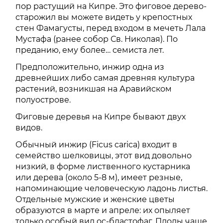
пор растущий на Кипре. Это фиговое дерево-
старожил вы можете видеть у крепостных
стен Фамагусты, перед входом в мечеть Лала
Мустафа (ранее собор Св. Николая). По
преданию, ему более… семиста лет.
Предположительно, инжир одна из
древнейших либо самая древняя культура
растений, возникшая на Аравийском
полуострове.
Фиговые деревья на Кипре бывают двух
видов.
Обычный инжир (Ficus carica) входит в
семейство шелковицы, этот вид довольно
низкий, в форме лиственного кустарника
или дерева (около 5-8 м), имеет резные,
напоминающие человеческую ладонь листья.
Отдельные мужские и женские цветы
образуются в марте и апреле: их опыляет
только особый вид ос-бластофаг. Плоды чаще