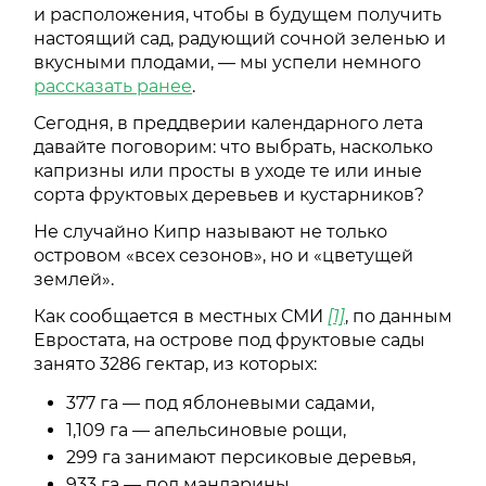
и расположения, чтобы в будущем получить
настоящий сад, радующий сочной зеленью и
вкусными плодами, — мы успели немного
рассказать ранее
.
Сегодня, в преддверии календарного лета
давайте поговорим: что выбрать, насколько
капризны или просты в уходе те или иные
сорта фруктовых деревьев и кустарников?
Не случайно Кипр называют не только
островом «всех сезонов», но и «цветущей
землей».
Как сообщается в местных СМИ
[1]
, по данным
Евростата, на острове под фруктовые сады
занято 3286 гектар, из которых:
377 га — под яблоневыми садами,
1,109 га — апельсиновые рощи,
299 га занимают персиковые деревья,
933 га — под мандарины,