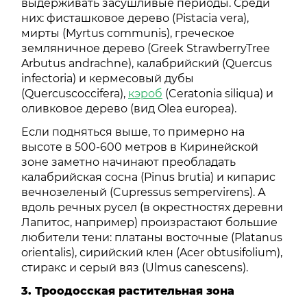
выдерживать засушливые периоды. Среди
них: фисташковое дерево (Pistacia vera),
мирты (Myrtus communis), греческое
земляничное дерево (Greek StrawberryTree
Arbutus andrachne), калабрийский (Quercus
infectoria) и кермесовый дубы
(Quercuscoccifera),
кэроб
(Ceratonia siliqua) и
оливковое дерево (вид Olea europea).
Если подняться выше, то примерно на
высоте в 500-600 метров в Киринейской
зоне заметно начинают преобладать
калабрийская сосна (Pinus brutia) и кипарис
вечнозеленый (Cupressus sempervirens). А
вдоль речных русел (в окрестностях деревни
Лапитос, например) произрастают большие
любители тени: платаны восточные (Platanus
orientalis), сирийский клен (Acer obtusifolium),
стиракс и серый вяз (Ulmus canescens).
3. Троодосская растительная зона