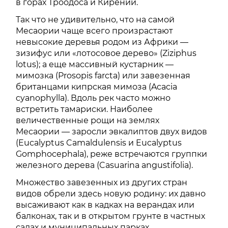
в горах Троодоса и Кирении.
Так что не удивительно, что на самой
Месаории чаще всего произрастают
невысокие деревья родом из Африки —
зизифус или «лотосовое дерево» (Ziziphus
lotus); а еще массивный кустарник —
мимозка (Prosopis farcta) или завезенная
британцами кипрская мимоза (Acacia
cyanophylla). Вдоль рек часто можно
встретить тамариски. Наиболее
величественные рощи на землях
Месаории — заросли эвкалиптов двух видов
(Eucalyptus Camaldulensis и Eucalyptus
Gomphocephala), реже встречаются группки
железного дерева (Casuarina angustifolia).
Множество завезенных из других стран
видов обрели здесь новую родину: их давно
высаживают как в кадках на верандах или
балконах, так и в открытом грунте в частных
садах и муниципальных парках.