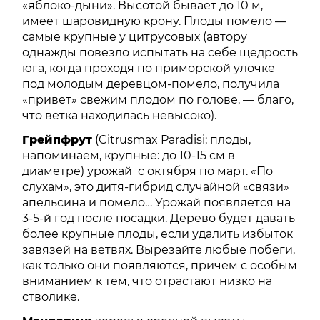
«яблоко-дыни». Высотой бывает до 10 м,
имеет шаровидную крону. Плоды помело —
самые крупные у цитрусовых (автору
однажды повезло испытать на себе щедрость
юга, когда проходя по приморской улочке
под молодым деревцом-помело, получила
«привет» свежим плодом по голове, — благо,
что ветка находилась невысоко).
Грейпфрут
(Citrusmax Paradisi; плоды,
напоминаем, крупные: до 10-15 см в
диаметре) урожай с октября по март. «По
слухам», это дитя-гибрид случайной «связи»
апельсина и помело… Урожай появляется на
3-5-й год после посадки. Дерево будет давать
более крупные плоды, если удалить избыток
завязей на ветвях. Вырезайте любые побеги,
как только они появляются, причем с особым
вниманием к тем, что отрастают низко на
стволике.