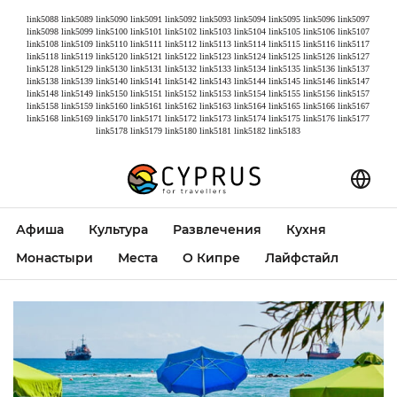
link5088
link5089
link5090
link5091
link5092
link5093
link5094
link5095
link5096
link5097
link5098
link5099
link5100
link5101
link5102
link5103
link5104
link5105
link5106
link5107
link5108
link5109
link5110
link5111
link5112
link5113
link5114
link5115
link5116
link5117
link5118
link5119
link5120
link5121
link5122
link5123
link5124
link5125
link5126
link5127
link5128
link5129
link5130
link5131
link5132
link5133
link5134
link5135
link5136
link5137
link5138
link5139
link5140
link5141
link5142
link5143
link5144
link5145
link5146
link5147
link5148
link5149
link5150
link5151
link5152
link5153
link5154
link5155
link5156
link5157
link5158
link5159
link5160
link5161
link5162
link5163
link5164
link5165
link5166
link5167
link5168
link5169
link5170
link5171
link5172
link5173
link5174
link5175
link5176
link5177
link5178
link5179
link5180
link5181
link5182
link5183
Афиша
Культура
Развлечения
Кухня
Монастыри
Места
О Кипре
Лайфстайл