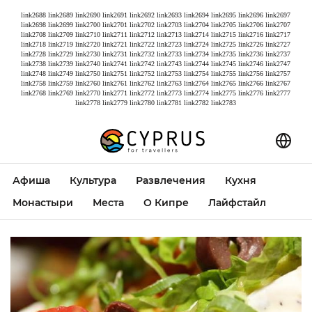
link2688
link2689
link2690
link2691
link2692
link2693
link2694
link2695
link2696
link2697
link2698
link2699
link2700
link2701
link2702
link2703
link2704
link2705
link2706
link2707
link2708
link2709
link2710
link2711
link2712
link2713
link2714
link2715
link2716
link2717
link2718
link2719
link2720
link2721
link2722
link2723
link2724
link2725
link2726
link2727
link2728
link2729
link2730
link2731
link2732
link2733
link2734
link2735
link2736
link2737
link2738
link2739
link2740
link2741
link2742
link2743
link2744
link2745
link2746
link2747
link2748
link2749
link2750
link2751
link2752
link2753
link2754
link2755
link2756
link2757
link2758
link2759
link2760
link2761
link2762
link2763
link2764
link2765
link2766
link2767
link2768
link2769
link2770
link2771
link2772
link2773
link2774
link2775
link2776
link2777
link2778
link2779
link2780
link2781
link2782
link2783
Афиша
Культура
Развлечения
Кухня
Монастыри
Места
О Кипре
Лайфстайл