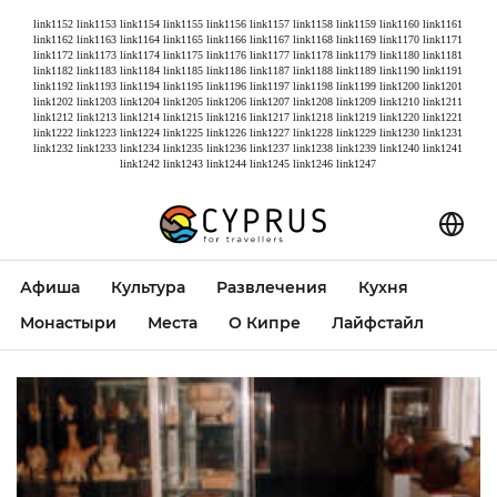
link1152
link1153
link1154
link1155
link1156
link1157
link1158
link1159
link1160
link1161
link1162
link1163
link1164
link1165
link1166
link1167
link1168
link1169
link1170
link1171
link1172
link1173
link1174
link1175
link1176
link1177
link1178
link1179
link1180
link1181
link1182
link1183
link1184
link1185
link1186
link1187
link1188
link1189
link1190
link1191
link1192
link1193
link1194
link1195
link1196
link1197
link1198
link1199
link1200
link1201
link1202
link1203
link1204
link1205
link1206
link1207
link1208
link1209
link1210
link1211
link1212
link1213
link1214
link1215
link1216
link1217
link1218
link1219
link1220
link1221
link1222
link1223
link1224
link1225
link1226
link1227
link1228
link1229
link1230
link1231
link1232
link1233
link1234
link1235
link1236
link1237
link1238
link1239
link1240
link1241
link1242
link1243
link1244
link1245
link1246
link1247
Афиша
Культура
Развлечения
Кухня
Монастыри
Места
О Кипре
Лайфстайл