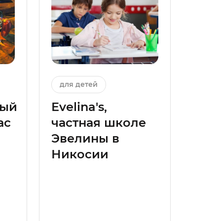
для детей
ный
Evelina's,
ас
частная школе
Эвелины в
Никосии