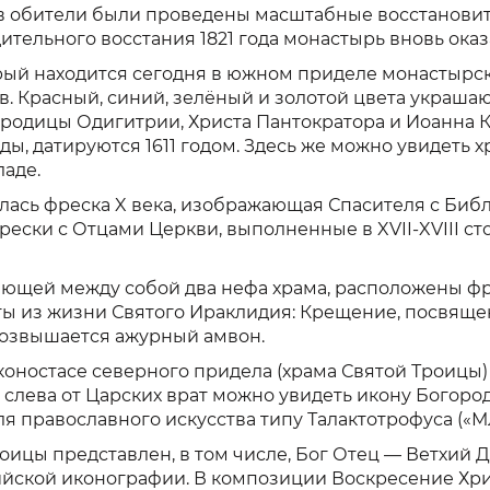
а в обители были проведены масштабные восстановит
ительного восстания 1821 года монастырь вновь ока
рый находится сегодня в южном приделе монастырск
в. Красный, синий, зелёный и золотой цвета украша
родицы Одигитрии, Христа Пантократора и Иоанна 
ы, датируются 1611 годом. Здесь же можно увидеть 
аде.
ась фреска X века, изображающая Спасителя с Библи
ски с Отцами Церкви, выполненные в XVII-XVIII с
яющей между собой два нефа храма, расположены ф
из жизни Святого Ираклидия: Крещение, посвящени
возвышается ажурный амвон.
оностасе северного придела (храма Святой Троицы
 слева от Царских врат можно увидеть икону Богоро
ля православного искусства типу Талактотрофуса («М
роицы представлен, в том числе, Бог Отец — Ветхий
ийской иконографии. В композиции Воскресение Хри