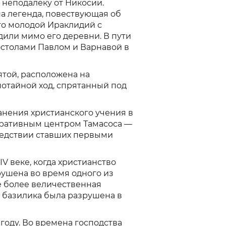
неподалёку от Никосии.
на легенда, повествующая об
что молодой Ираклидий с
дили мимо его деревни. В пути
остолами Павлом и Варнавой в
ятой, расположена на
потайной ход, спрятанный под
анения христианского учения в
стративным центром Тамасоса —
ледствии ставших первыми
V веке, когда христианство
рушена во время одного из
щё более величественная
а базилика была разрушена в
году. Во времена господства