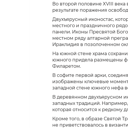
Во второй половине XVIII век
результате поражения освобод
Двухъярусный иконостас, кото
местного и праздничного рядо
панели. Иконы Пресвятой Бого
местном ряду алтарной преград
Ираклидия в позолоченном окл
На южной стене храма сохранил
южного придела размещены фре
Филаретом.
В софите первой арки, соедин
изображены ключевые моменты 
западной стене южного нефа 
В деревянном двухъярусном ик
западных традиций. Например,
которая относится к редкому д
Кроме того, в образе Святой Т
не приветствовалось в визант