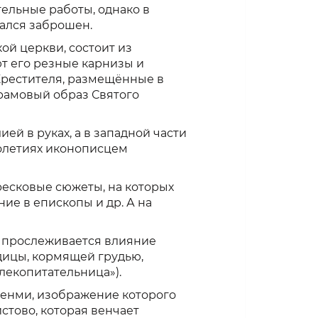
ельные работы, однако в
зался заброшен.
ой церкви, состоит из
ют его резные карнизы и
Крестителя, размещённые в
храмовый образ Святого
ей в руках, а в западной части
толетиях иконописцем
ресковые сюжеты, на которых
е в епископы и др. А на
) прослеживается влияние
дицы, кормящей грудью,
лекопитательница»).
 Денми, изображение которого
стово, которая венчает