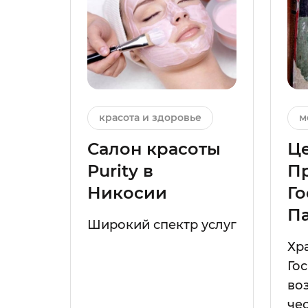
красота и здоровье
м
Салон красоты
Ц
Purity в
П
Никосии
Го
П
Широкий спектр услуг
Хр
Го
во
че