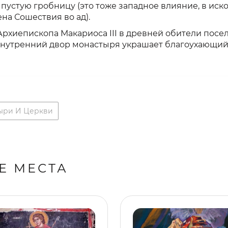
 пустую гробницу (это тоже западное влияние, в ис
на Сошествия во ад).
Архиепископа Макариоса III в древней обители посе
 Внутренний двор монастыря украшает благоухающий
ыри И Церкви
Е МЕСТА