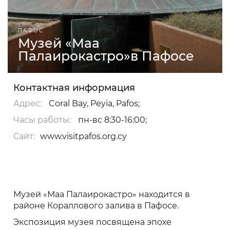
ПАФОС
Музей «Маа
Палаирокастро»в Пафосе
Контактная информация
Адрес:
Coral Bay, Peyia, Pafos;
Часы работы:
пн-вс 8:30-16:00;
Сайт:
www.visitpafos.org.cy
Музей «Маа Палаирокастро» находится в
районе Кораллового залива в Пафосе.
Экспозиция музея посвящена эпохе