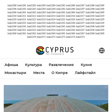
link5280
link5281
link5282
link5283
link5284
link5285
link5286
link5287
link5288
link5289
link5290
link5291
link5292
link5293
link5294
link5295
link5296
link5297
link5298
link5299
link5300
link5301
link5302
link5303
link5304
link5305
link5306
link5307
link5308
link5309
link5310
link5311
link5312
link5313
link5314
link5315
link5316
link5317
link5318
link5319
link5320
link5321
link5322
link5323
link5324
link5325
link5326
link5327
link5328
link5329
link5330
link5331
link5332
link5333
link5334
link5335
link5336
link5337
link5338
link5339
link5340
link5341
link5342
link5343
link5344
link5345
link5346
link5347
link5348
link5349
link5350
link5351
link5352
link5353
link5354
link5355
link5356
link5357
link5358
link5359
link5360
link5361
link5362
link5363
link5364
link5365
link5366
link5367
link5368
link5369
link5370
link5371
link5372
link5373
link5374
link5375
Афиша
Культура
Развлечения
Кухня
Монастыри
Места
О Кипре
Лайфстайл