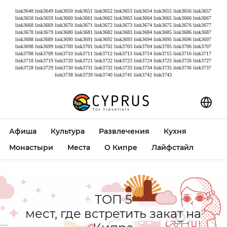
link3648
link3649
link3650
link3651
link3652
link3653
link3654
link3655
link3656
link3657
link3658
link3659
link3660
link3661
link3662
link3663
link3664
link3665
link3666
link3667
link3668
link3669
link3670
link3671
link3672
link3673
link3674
link3675
link3676
link3677
link3678
link3679
link3680
link3681
link3682
link3683
link3684
link3685
link3686
link3687
link3688
link3689
link3690
link3691
link3692
link3693
link3694
link3695
link3696
link3697
link3698
link3699
link3700
link3701
link3702
link3703
link3704
link3705
link3706
link3707
link3708
link3709
link3710
link3711
link3712
link3713
link3714
link3715
link3716
link3717
link3718
link3719
link3720
link3721
link3722
link3723
link3724
link3725
link3726
link3727
link3728
link3729
link3730
link3731
link3732
link3733
link3734
link3735
link3736
link3737
link3738
link3739
link3740
link3741
link3742
link3743
Афиша
Культура
Развлечения
Кухня
Монастыри
Места
О Кипре
Лайфстайл
ТОП 5
мест, где встретить закат на