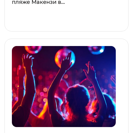
пляже Макензи в…